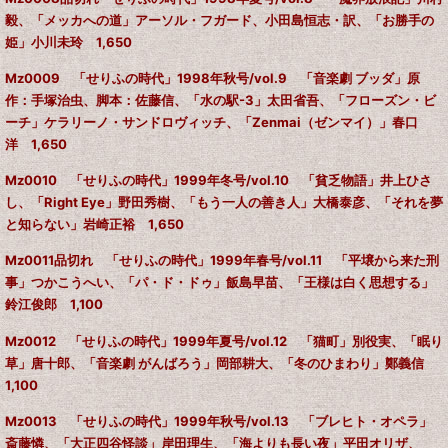
毅、「メッカへの道」アーソル・フガード、小田島恒志・訳、「お勝手の
姫」小川未玲 1,650
Mz0009 「せりふの時代」1998年秋号/vol.9 「音楽劇 ブッダ」原
作：手塚治虫、脚本：佐藤信、「水の駅-3」太田省吾、「フローズン・ビ
ーチ」ケラリーノ・サンドロヴィッチ、「Zenmai（ゼンマイ）」春口
洋 1,650
Mz0010 「せりふの時代」1999年冬号/vol.10 「貧乏物語」井上ひさ
し、「Right Eye」野田秀樹、「もう一人の善き人」大橋泰彦、「それを夢
と知らない」岩崎正裕 1,650
Mz0011品切れ 「せりふの時代」1999年春号/vol.11 「平壌から来た刑
事」つかこうへい、「パ・ド・ドゥ」飯島早苗、「王様は白く思想する」
鈴江俊郎 1,100
Mz0012 「せりふの時代」1999年夏号/vol.12 「猫町」別役実、「眠り
草」唐十郎、「音楽劇 がんばろう」岡部耕大、「冬のひまわり」鄭義信
1,100
Mz0013 「せりふの時代」1999年秋号/vol.13 「ブレヒト・オペラ」
斎藤憐、「大正四谷怪談」岸田理生、「海よりも長い夜」平田オリザ、