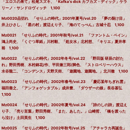
「エロスの果て」松尾スズキ、「Kafka's dick カフカズ・ディック」ケラ
リーノ・サンドロヴィッチ 1,100
Mz0020品切れ 「せりふの時代」2001年夏号/vol.20 「夢の裂け目」
井上ひさし、「星の村」渡辺えり子、「海のてっぺん」古城十忍 1,100
Mz0021 「せりふの時代」2001年秋号/vol.21 「ファントム・ペイン」
鴻上尚史、「くぐつ草紙」川村毅、「処女水」北村想、「キリエ」夏井孝
裕 1,100
Mz0022 「せりふの時代」2002年冬号/vol.22 「野田版 研辰の討た
れ」野田秀樹、木村錦花/作、平田兼三郎/脚色、「ストロベリーハウス」
水谷龍二、「コンデンス」天野天街、「遊園地、遊園地。」北川徹 1,100
Mz0023 「せりふの時代」2002年春号/vol.23 「慶応某年ちぎれ雲」
福田善之、「アンフォゲッタブル」成井豊、「ダウザーの娘」長谷基弘
1,100
Mz0024 「せりふの時代」2002年夏号/vol.24 「詩のしの詩」渡辺え
り子、「売り言葉」野田秀樹、「また、あした。」山崎哲、「橋を渡った
ら泣け」土田英生 1,100
Mz0025 「せりふの時代」2002年秋号/vol.25
「アチャラカ再誕生」