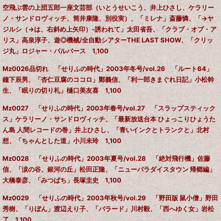
空飛ぶ雲の上団五郎一座文芸部（いとうせいこう、井上ひさし、ケラリー
ノ・サンドロヴィッチ、筒井康隆、別役実）、「ミレナ」斎藤憐、「→ヤ
ジルシ（→は、右斜め上矢印）-誘われて」太田省吾、「クラブ・オブ・ア
リス」高泉淳子、遊◎機械/全自動シアターTHE LAST SHOW、「クリッ
ジ丸」ロジャー・パルバース 1,100
Mz0026品切れ 「せりふの時代」2003年冬号/vol.26 「ルート64」
鐘下辰男、「杏仁豆腐のココロ」鄭義信、「利一郎きまぐれ日記」小松幹
生、「眠りの切り札」樋口美友喜 1,100
Mz0027 「せりふの時代」2003年春号/vol.27 「スラップスティック
ス」ケラリーノ・サンドロヴィッチ、「最新放送台本 ひょっこりひょうた
ん島 人間レコードの巻」井上ひさし、「青いインクとトランクと」北村
想、「ちゃんとした道」小川未玲 1,100
Mz0028 「せりふの時代」2003年夏号/vol.28 「絶対飛行機」佐藤
信、「涙の谷、銀河の丘」松田正隆、「ニューパラダイスタウン 帰郷編」
大橋泰彦、「みつばち」長塚圭史 1,100
Mz0029 「せりふの時代」2003年秋号/vol.29 「野田版 鼠小僧」野田
秀樹、「りぼん」渡辺えり子、「バラード」川村毅、「西へゆく女」岩松
了 1,100