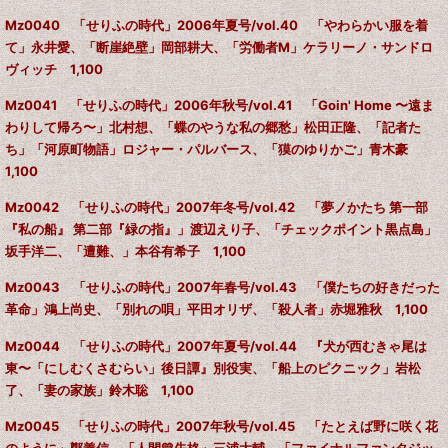
Mz0040 「せりふの時代」2006年夏号/vol.40 「やわらかい服を着
て」永井愛、「断崖絶壁」岡部耕大、「労働者M」ケラリーノ・サンドロ
ヴィッチ 1,100
Mz0041 「せりふの時代」2006年秋号/vol.41 「Goin' Home 〜遠ま
わりして帰ろ〜」北村想、「蝶のやうな私の郷愁」松田正隆、「記者た
ち」「河原町物語」ロジャー・パルバース、「獏のゆりかご」青木豪
1,100
Mz0042 「せりふの時代」2007年冬号/vol.42 「夢ノかたち 第一部
『私の船』 第二部『緑の指』」渡辺えり子、「チェックポイント黒点島」
坂手洋二、「遭難、」本谷有希子 1,100
Mz0043 「せりふの時代」2007年春号/vol.43 「僕たちの好きだった
革命」鴻上尚史、「別れの唄」平田オリザ、「殺人者」赤堀雅秋 1,100
Mz0044 「せりふの時代」2007年夏号/vol.44 『犬が西むきゃ尾は
東〜「にしむくさむらい」後日譚』別役実、「船上のピクニック」岩松
了、「妻の家族」鈴木聡 1,100
Mz0045 「せりふの時代」2007年秋号/vol.45 「たとえば野に咲く花
のように」鄭義信、「人間💛失格」三浦大輔、「ファイナルファンタジッ