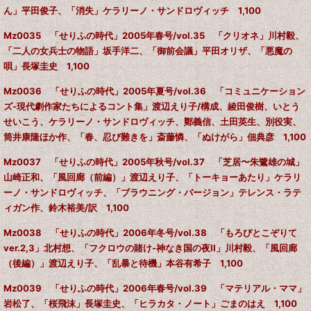
ん」平田俊子、「消失」ケラリーノ・サンドロヴィッチ 1,100
Mz0035 「せりふの時代」2005年春号/vol.35 「クリオネ」川村毅、
「二人の女兵士の物語」坂手洋二、「御前会議」平田オリザ、「悪魔の
唄」長塚圭史 1,100
Mz0036 「せりふの時代」2005年夏号/vol.36 「コミュニケーション
ズ-現代劇作家たちによるコント集」渡辺えり子/構成、綾田俊樹、いとう
せいこう、ケラリーノ・サンドロヴィッチ、鄭義信、土田英生、別役実、
筒井康隆ほか作、「春、忍び難きを」斎藤憐、「ぬけがら」佃典彦 1,100
Mz0037 「せりふの時代」2005年秋号/vol.37 「芝居〜朱鷺雄の城」
山崎正和、「風回廊（前編）」渡辺えり子、「トーキョーあたり」ケラリ
ーノ・サンドロヴィッチ、「ブラウニング・バージョン」テレンス・ラテ
ィガン作、鈴木裕美/訳 1,100
Mz0038 「せりふの時代」2006年冬号/vol.38 「もろびとこぞりて
ver.2,3」北村想、「フクロウの賭け-神なき国の夜II」川村毅、「風回廊
（後編）」渡辺えり子、「乱暴と待機」本谷有希子 1,100
Mz0039 「せりふの時代」2006年春号/vol.39 「マテリアル・ママ」
岩松了、「桜飛沫」長塚圭史、「ヒラカタ・ノート」ごまのはえ 1,100