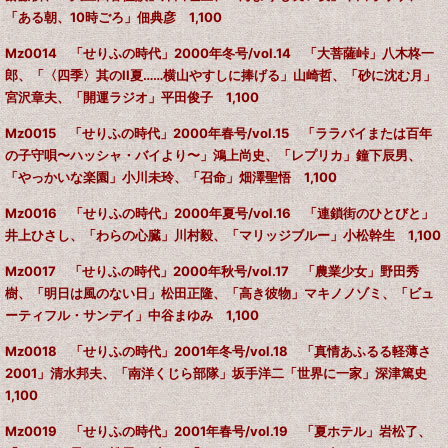
「ある朝、10時ごろ」佃典彦 1,100
Mz0014 「せりふの時代」2000年冬号/vol.14 「大菩薩峠」八木柊一
郎、「〈四季〉其のII夏……横山やすしに捧げる」山崎哲、「砂に沈む月」
宮沢章夫、
「開運ラジオ」平田俊子 1,100
Mz0015 「せりふの時代」2000年春号/vol.15 「ララバイまたは百年
の子守唄〜ハッシャ・バイより〜」鴻上尚史、「レプリカ」鐘下辰男、
「やっかいな楽園」小川未玲、
「召命」畑澤聖悟 1,100
Mz0016 「せりふの時代」2000年夏号/vol.16 「連鎖街のひとびと」
井上ひさし、「わらの心臓」川村毅、「マリッジブルー」小松幹生 1,100
Mz0017 「せりふの時代」2000年秋号/vol.17 「農業少女」野田秀
樹、「明日は風のない日」松田正隆、
「高き彼物」マキノノゾミ、「ビュ
ーティフル・サンデイ」中谷まゆみ 1,100
Mz0018 「せりふの時代」2001年冬号/vol.18 「真情あふるる軽薄さ
2001」清水邦夫、「南洋くじら部隊」坂手洋二「世界に一家」深津篤史
1,100
Mz0019 「せりふの時代」2001年春号/vol.19 「夏ホテル」岩松了、