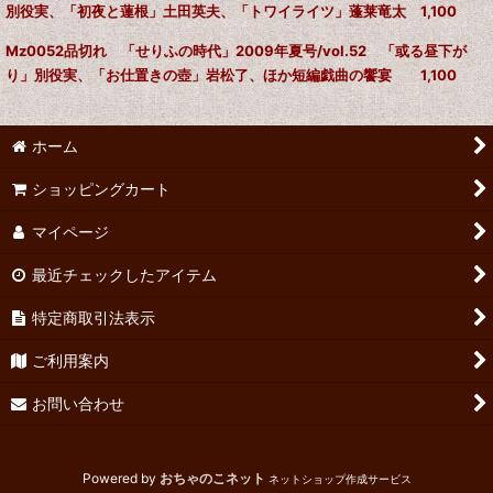
別役実、「初夜と蓮根」土田英夫、「トワイライツ」蓬莱竜太 1,100
Mz0052品切れ 「せりふの時代」2009年夏号/vol.52 「或る昼下が
り」別役実、「お仕置きの壺」岩松了、ほか短編戯曲の饗宴 1,100
ホーム
ショッピングカート
マイページ
最近チェックしたアイテム
特定商取引法表示
ご利用案内
お問い合わせ
Powered by
おちゃのこネット
ネットショップ作成サービス