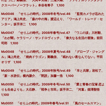
クスーパーノーフラット」本谷有希子 1,100
Mz0046 「せりふの時代」2008年冬号/vol.46 「監視カメラが忘れた
アリア」鴻上尚史、「森の中の海」渡辺えり、「ワールド・トレード・セ
ンター」坂手洋二 1,100
Mz0047 「せりふの時代」2008年春号/vol.47 「ワニの涙」川村毅、
「わが闇」ケラリーノ・サンドロヴィッチ、「偉大なる生活の冒険」前田
司郎 1,100
Mz0048 「せりふの時代」2008年夏号/vol.48 「グローブ・ジャング
ル」鴻上尚史、「焼肉ドラゴン」鄭義信、「眠れない夜なんてない」平田
オリザ 1,100
Mz0049 「せりふの時代」2008年秋号/vol.49 「羊と兵隊」岩松了、
「新・水滸伝」横内謙介、「黙読」加藤一浩 1,100
Mz0050 「せりふの時代」2009年冬号/vol.50 「愛と青春の宝塚 恋よ
りも生命よりも」大石静、「戦争と市民」坂手洋二、「河童」畑澤聖悟
1,100
Mz0051 「せりふの時代」2009年春号/vol.51 「風のセールスマン」