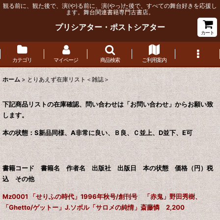
観る前に、観た後で、演(や)る前に、演(やっ)た後で、すべての舞台好きを応援し
ます。舞台関連書籍専門古書店。
プリシアター・ポストシアター
カート
カテゴリ
マイページ
商品検索
ご利用案内
ホーム
>
とりあえず在庫リスト＜雑誌＞
下記商品リストの在庫確認、問い合わせは「お問い合わせ」からお願い致
します。
本の状態：S新品同様、A非常に良い、Ｂ良、Ｃ並上、D並下、E可
書籍コード 書籍名 作者名 出版社 出版日 本の状態 価格（円）税
込 その他
Mz0001 「せりふの時代」1996年秋号/創刊号 「赤鬼」野田秀樹、
「Ghetto/ゲットー」J.ソボル「サロメの純情」斎藤憐 2,200