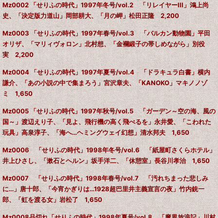
Mz0002 「せりふの時代」1997年冬号/vol.2 「リレイヤーIII」鴻上尚
史、「決定版力道山」岡部耕大、「月の岬」松田正隆 2,200
Mz0003 「せりふの時代」1997年春号/vol.3 「バルカン動物園」平田
オリザ、「マリィヴォロン」北村想、「金襴緞子の帯しめながら」別役
実 2,200
Mz0004 「せりふの時代」1997年夏号/vol.4 「ドラキュラ白書」横内
謙介、「あの小説の中で集まろう」宮沢章夫、「KANOKO」マキノノゾ
ミ 1,650
Mz0005 「せりふの時代」1997年秋号/vol.5 「ガーデン～空の海、風の
国～」渡辺えり子、「見よ、飛行機の高く飛べるを」永井愛、「こわれた
玩具」高泉淳子、「海へ…ヘミングウェイ幻想」清水邦夫 1,650
Mz0006 「せりふの時代」1998年冬号/vol.6 「紙屋町さくらホテル」
井上ひさし、「漱石とヘルン」坂手洋二、「休憩室」長谷川孝治 1,650
Mz0007 「せりふの時代」1998年春号/vol.7 「汚れちまった悲しみ
に…」唐十郎、「今宵かぎりは…1928超巴里井主義宣言の夜」竹内銃一
郎、「虹を渡る女」岩松了 1,650
Mz0008品切れ「せりふの時代」1998年夏号/vol.8 「魔界放浪記」川村