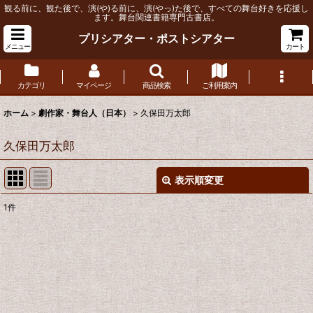
観る前に、観た後で、演(や)る前に、演(やっ)た後で、すべての舞台好きを応援し
ます。舞台関連書籍専門古書店。
プリシアター・ポストシアター
メニュー
カート
カテゴリ
マイページ
商品検索
ご利用案内
ホーム
>
劇作家・舞台人（日本）
>
久保田万太郎
久保田万太郎
表示順変更
閉じる
1
件
表示数
:
並び順
:
絞り込む