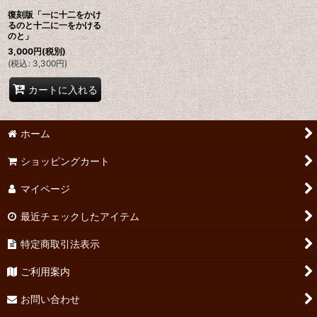
復刻版「一に十二をかけ
るのと十二に一をかける
のと」
3,000
円
(税別)
(
税込
:
3,300
円
)
カートに入れる
ホーム
ショッピングカート
マイページ
最近チェックしたアイテム
特定商取引法表示
ご利用案内
お問い合わせ