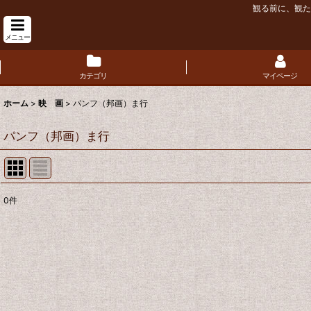
観る前に、観た
メニュー
カテゴリ
マイページ
ホーム
>
映 画
>
パンフ（邦画）ま行
パンフ（邦画）ま行
0
件
表示数
:
並び順
: