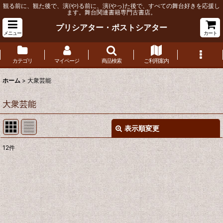
観る前に、観た後で、演(や)る前に、演(やっ)た後で、すべての舞台好きを応援し
ます。舞台関連書籍専門古書店。
プリシアター・ポストシアター
メニュー
カート
カテゴリ
マイページ
商品検索
ご利用案内
ホーム
>
大衆芸能
大衆芸能
表示順変更
閉じる
12
件
表示数
:
並び順
:
絞り込む