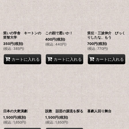
笑いの学舎 キートンの
この顔で悪いか！
笑伝・三波伸介 びっく
笑智大学
りしたな、もう
400
円
(税別)
350
円
(税別)
700
円
(税別)
(
税込
:
440
円
)
(
税込
:
385
円
)
(
税込
:
770
円
)
カートに入れる
カートに入れる
カートに入れる
日本の大衆演劇
説教 話芸の源流を探る
喜劇人回り舞台
1,500
円
(税別)
1,500
円
(税別)
(
税込
:
1,650
円
)
(
税込
:
1,650
円
)