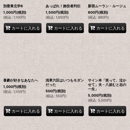
別冊東北学6
あっぱれ！旅役者列伝
新宿ムーラン・ルージュ
1,000
円
(税別)
1,500
円
(税別)
800
円
(税別)
(
税込
:
1,100
円
)
(
税込
:
1,650
円
)
(
税込
:
880
円
)
カートに入れる
カートに入れる
カートに入れる
喜劇が好きなあなたへ
浅草六区はいつもモダン
サイン本「笑って、泣か
だった
せて」夫・八波むと志の
1,000
円
(税別)
一生」
500
円
(税別)
(
税込
:
1,100
円
)
5,000
円
(税別)
(
税込
:
550
円
)
(
税込
:
5,500
円
)
カートに入れる
カートに入れる
カートに入れる