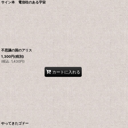
サイン本 電信柱のある宇宙
不思議の国のアリス
1,300
円
(税別)
(
税込
:
1,430
円
)
カートに入れる
やってきたゴドー