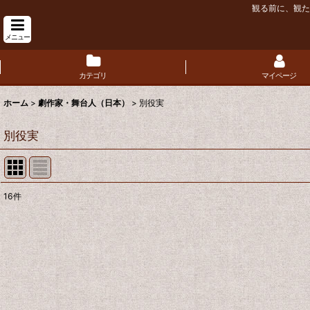
観る前に、観た
メニュー
カテゴリ
マイページ
ホーム
>
劇作家・舞台人（日本）
>
別役実
別役実
16
件
表示数
:
並び順
: