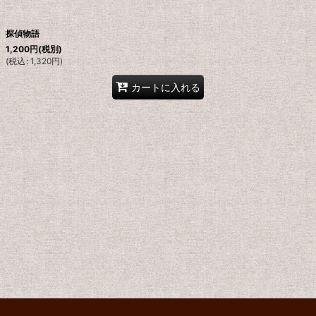
探偵物語
1,200
円
(税別)
(
税込
:
1,320
円
)
カートに入れる