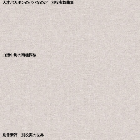
天才バカボンのパパなのだ 別役実戯曲集
白瀬中尉の南極探検
別冊新評 別役実の世界