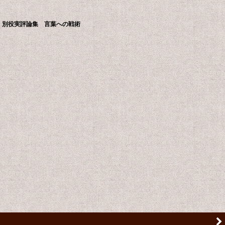
別役実評論集 言葉への戦術