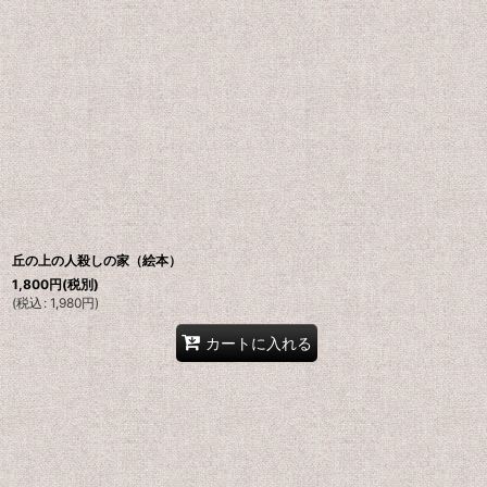
丘の上の人殺しの家（絵本）
1,800
円
(税別)
(
税込
:
1,980
円
)
カートに入れる