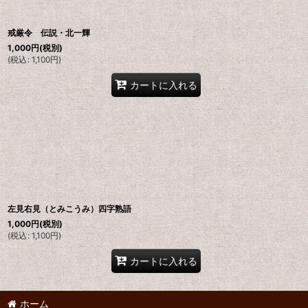
戒厳令 伝説・北一輝
1,000
円
(税別)
(
税込
:
1,100
円
)
カートに入れる
左見右見（とみこうみ）四字熟語
1,000
円
(税別)
(
税込
:
1,100
円
)
カートに入れる
ホーム