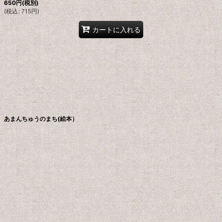
650
円
(税別)
(
税込
:
715
円
)
カートに入れる
あまんちゅうのまち(絵本）