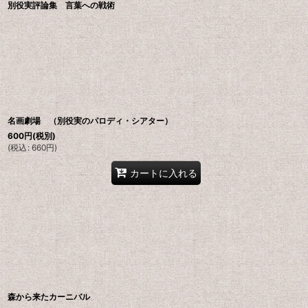
別役実評論集 言葉への戦術
名画劇場 （別役実のパロディ・シアター）
600
円
(税別)
(
税込
:
660
円
)
カートに入れる
森から来たカーニバル