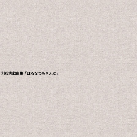
別役実戯曲集「はるなつあきふゆ」