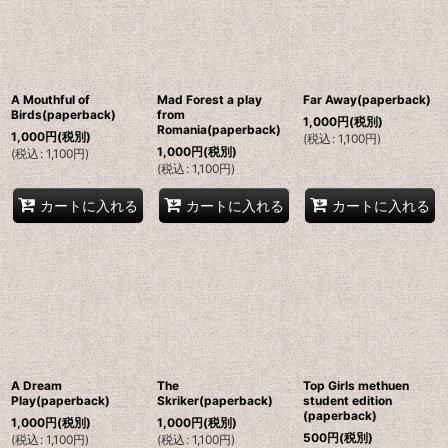
A Mouthful of
Mad Forest a play
Far Away(paperback)
Birds(paperback)
from
1,000
円
(税別)
Romania(paperback)
1,000
円
(税別)
(
税込
:
1,100
円
)
1,000
円
(税別)
(
税込
:
1,100
円
)
(
税込
:
1,100
円
)
カートに入れる
カートに入れる
カートに入れる
A Dream
The
Top Girls methuen
Play(paperback)
Skriker(paperback)
student edition
(paperback)
1,000
円
(税別)
1,000
円
(税別)
500
円
(税別)
(
税込
:
1,100
円
)
(
税込
:
1,100
円
)