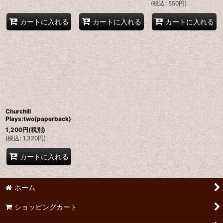
(
税込
:
550
円
)
カートに入れる
カートに入れる
カートに入れる
Churchill
Plays:two(paperback)
1,200
円
(税別)
(
税込
:
1,320
円
)
カートに入れる
ホーム
ショッピングカート