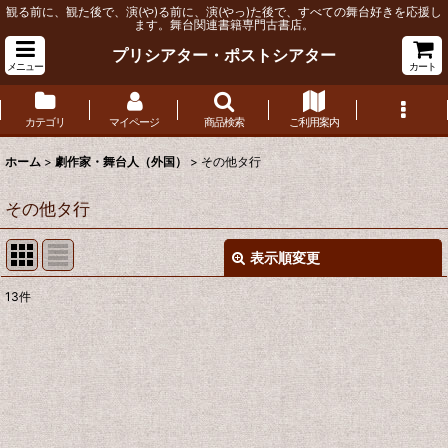
観る前に、観た後で、演(や)る前に、演(やっ)た後で、すべての舞台好きを応援し
ます。舞台関連書籍専門古書店。
プリシアター・ポストシアター
メニュー
カート
カテゴリ
マイページ
商品検索
ご利用案内
ホーム
>
劇作家・舞台人（外国）
>
その他タ行
その他タ行
表示順変更
閉じる
13
件
表示数
:
並び順
:
絞り込む