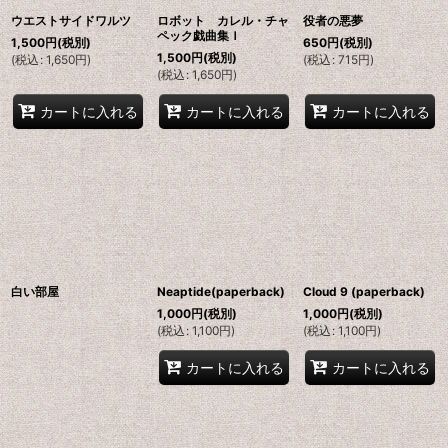
ウエストサイドワルツ
ロボット カレル・チャ
役者の悪夢
ペック戯曲集Ｉ
1,500
円
(税別)
650
円
(税別)
1,500
円
(税別)
(
税込
:
1,650
円
)
(
税込
:
715
円
)
(
税込
:
1,650
円
)
カートに入れる
カートに入れる
カートに入れる
白い部屋
Neaptide(paperback)
Cloud 9 (paperback)
1,000
円
(税別)
1,000
円
(税別)
(
税込
:
1,100
円
)
(
税込
:
1,100
円
)
カートに入れる
カートに入れる