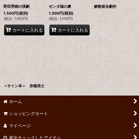
野田秀樹の演劇
ゼンダ城の虜
解散後全劇作
1,500
円
(税別)
1,000
円
(税別)
(
税込
:
1,650
円
)
(
税込
:
1,100
円
)
カートに入れる
カートに入れる
＜サイン本＞ 赤穂浪士
ホーム
ショッピングカート
マイページ
最近チェックしたアイテム