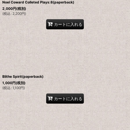
Noel Coward Colleted Plays:8(paperback)
2,000
円
(税別)
(
税込
:
2,200
円
)
カートに入れる
Blithe Spirit(paperback)
1,000
円
(税別)
(
税込
:
1,100
円
)
カートに入れる