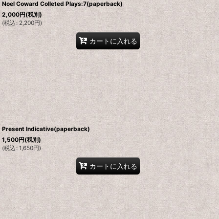
Noel Coward Colleted Plays:7(paperback)
2,000
円
(税別)
(
税込
:
2,200
円
)
カートに入れる
Present Indicative(paperback)
1,500
円
(税別)
(
税込
:
1,650
円
)
カートに入れる