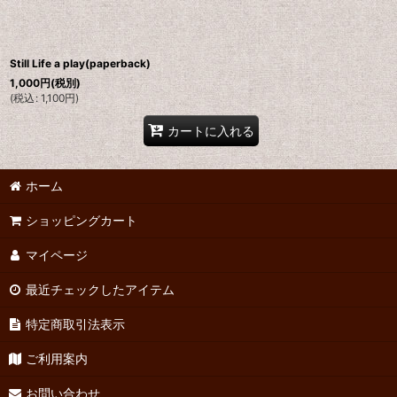
Still Life a play(paperback)
1,000
円
(税別)
(
税込
:
1,100
円
)
カートに入れる
ホーム
ショッピングカート
マイページ
最近チェックしたアイテム
特定商取引法表示
ご利用案内
お問い合わせ