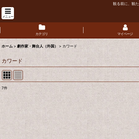
観る前に、観た
メニュー
カテゴリ
マイページ
ホーム
>
劇作家・舞台人（外国）
>
カワード
カワード
7
件
表示数
:
並び順
: