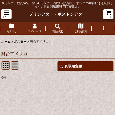
観る前に、観た後で、演(や)る前に、演(やっ)た後で、すべての舞台好きを応援し
ます。舞台関連書籍専門古書店。
プリシアター・ポストシアター
メニュー
カート
カテゴリ
マイページ
商品検索
ご利用案内
ホーム
>
ポスター
>
舞台アメリカ
舞台アメリカ
表示順変更
閉じる
0
件
表示数
:
並び順
:
絞り込む