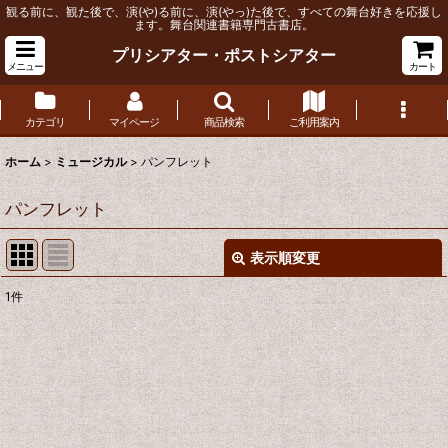
観る前に、観た後で、演(や)る前に、演(やっ)た後で、すべての舞台好きを応援し
ます。舞台関連書籍専門古書店。
プリシアター・ポストシアター
メニュー
カート
カテゴリ
マイページ
商品検索
ご利用案内
ホーム
>
ミュージカル
>
パンフレット
パンフレット
表示順変更
閉じる
1
件
表示数
:
並び順
:
絞り込む