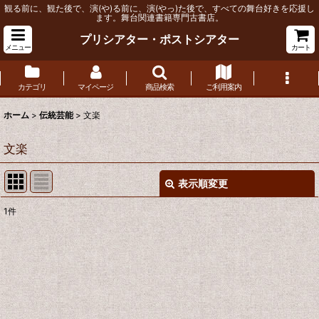
観る前に、観た後で、演(や)る前に、演(やっ)た後で、すべての舞台好きを応援し
ます。舞台関連書籍専門古書店。
プリシアター・ポストシアター
メニュー
カート
カテゴリ
マイページ
商品検索
ご利用案内
ホーム
>
伝統芸能
>
文楽
文楽
表示順変更
閉じる
1
件
表示数
:
並び順
:
絞り込む