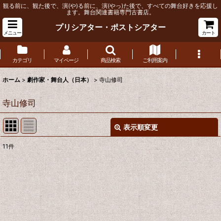
観る前に、観た後で、演(や)る前に、演(やっ)た後で、すべての舞台好きを応援し
ます。舞台関連書籍専門古書店。
プリシアター・ポストシアター
メニュー
カート
カテゴリ
マイページ
商品検索
ご利用案内
ホーム
>
劇作家・舞台人（日本）
>
寺山修司
寺山修司
表示順変更
閉じる
11
件
表示数
:
並び順
:
絞り込む