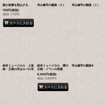
誰か故郷を想はざる
寺山修司の戯曲（２）
寺山修司の戯曲（１）
700
円
(税別)
(
税込
:
770
円
)
カートに入れる
絵本ミュージカル 人魚
絵本ミュージカル 裸の
寺山修司の戯曲4
姫・王様の耳はロバの耳
王様・イワンの馬鹿
6,000
円
(税別)
(
税込
:
6,600
円
)
カートに入れる