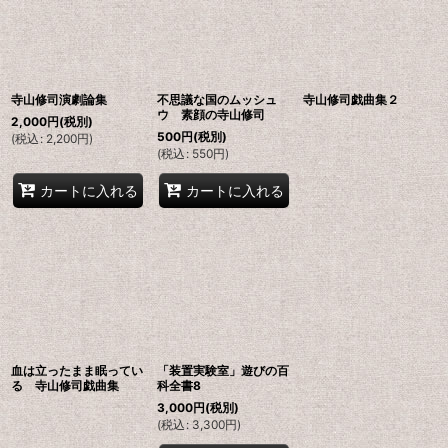
寺山修司演劇論集
不思議な国のムッシュ
寺山修司戯曲集２
ウ 素顔の寺山修司
2,000
円
(税別)
500
円
(税別)
(
税込
:
2,200
円
)
(
税込
:
550
円
)
カートに入れる
カートに入れる
血は立ったまま眠ってい
「装置実験室」遊びの百
る 寺山修司戯曲集
科全書8
3,000
円
(税別)
(
税込
:
3,300
円
)