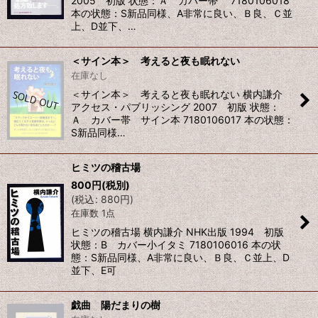
2005 初版 状態：Ａ カバー帯 7180106018
本の状態：S新品同様、A非常に良い、Ｂ良、Ｃ並
上、D並下、…
＜サイン本＞ 考えると夜も眠れない
在庫なし
＜サイン本＞ 考えると夜も眠れない 横内謙介
アクセス・パブリッシング 2007 初版 状態：
Ａ カバー帯 サイン本 7180106017 本の状態：
S新品同様…
ヒミツの稽古場
800
円
(税別)
(
税込
:
880
円
)
在庫数 1点
ヒミツの稽古場 横内謙介 NHK出版 1994 初版
状態：B カバー小イタミ 7180106016 本の状
態：S新品同様、A非常に良い、Ｂ良、Ｃ並上、D
並下、E可
戯曲 陽だまりの樹