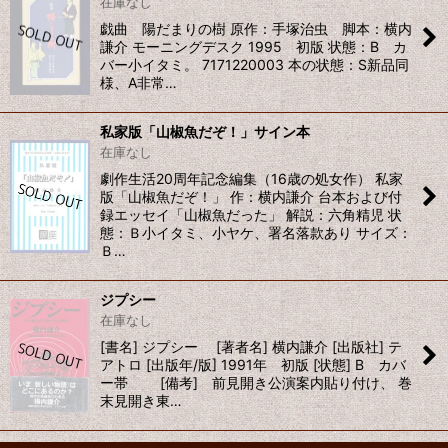
在庫なし
戯曲 陽だまりの樹 原作：手塚治虫 脚本：横内
謙介 モーニングデスク 1995 初版 状態：B カ
バー小イタミ。 7171220003 本の状態：S新品同
様、A非常…
私家版「山椒魚だぞ！」サイン本
在庫なし
劇作生活20周年記念編集（16歳の処女作） 私家
版「山椒魚だぞ！」 作：横内謙介 台本および付
録エッセイ「山椒魚だった」 解説：六角精児 状
態：Ｂ小イタミ、小ヤケ、署名落款あり サイズ：
Ｂ…
ジプシー
在庫なし
[書名] ジプシー [著者名] 横内謙介 [出版社] テ
アトロ [出版年/版] 1991年 初版 [状態] B カバ
ー帯 [備考] 前見開き公演案内貼り付け、 巻
末見開き東…