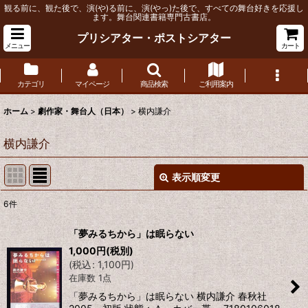
観る前に、観た後で、演(や)る前に、演(やっ)た後で、すべての舞台好きを応援し
ます。舞台関連書籍専門古書店。
プリシアター・ポストシアター
メニュー
カート
カテゴリ
マイページ
商品検索
ご利用案内
ホーム
>
劇作家・舞台人（日本）
>
横内謙介
横内謙介
表示順変更
閉じる
6
件
表示数
:
「夢みるちから」は眠らない
1,000
円
(税別)
並び順
:
(
税込
:
1,100
円
)
在庫数 1点
絞り込む
「夢みるちから」は眠らない 横内謙介 春秋社