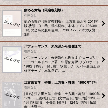
絞り込む
病める舞姫（限定復刻版）
在庫なし
病める舞姫（限定復刻版） 土方巽 白水社 2011初
版 状態：D 函、帯小切れ、本体ヨゴレ 1983年
刊行の当時の版を使用。 720042202 本の状態：
S新…
パフォーマンス 未来派から現在まで
在庫なし
パフォーマンス 未来派から現在まで ローズリ
ー・ゴールドバーグ著 中原佑介訳 リブロポート
1982（1988 第5刷） 状態：C カバー裏面上部
修正テープ 本体良好。 …
江古田文学 特集：土方巽・舞踏 1990年17号
在庫なし
[書名] 江古田文学 特集：土方巽・舞踏 1990年
17号 [出版社] 江古田文学会 [出版年/版] 1990年
1月 [状態] B 小傷み [備考] 124頁 [内容] 執筆
者：大野一…