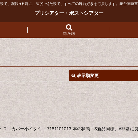
後で、演(や)る前に、演(やっ)た後で、すべての舞台好きを応援します。舞台関連
プリシアター・ポストシアター
商品検索
表示順変更
絞り込む
態：Ｃ カバー小イタミ 7181101013 本の状態：S新品同様、A非常