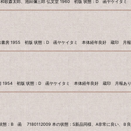
森太郎、池田彌三郎 弘文堂 1960 初版 状態：D 函ヤケイタミ 本体
房 1955 初版 状態：D 函ヤケイタミ 本体経年良好 蔵印 月報あり 
1954 初版 状態：D 函ヤケイタミ 本体経年良好 蔵印 月報あり 718
 状態：B 函 7180112009 本の状態：S新品同様、A非常に良い、Ｂ