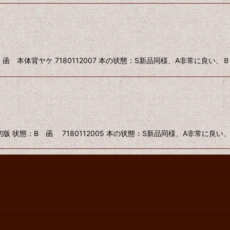
 函 本体背ヤケ 7180112007 本の状態：S新品同様、A非常に良い
初版 状態：B 函 7180112005 本の状態：S新品同様、A非常に良