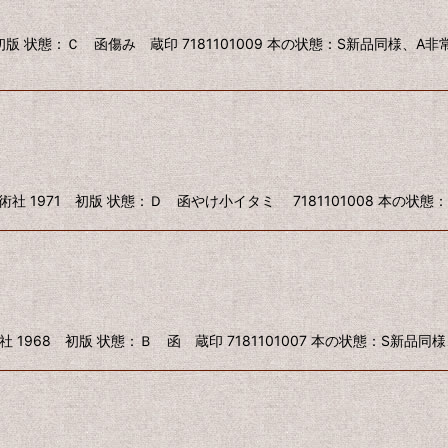
初版 状態：Ｃ 函傷み 蔵印 7181101009 本の状態：S新品同様、
 1971 初版 状態：Ｄ 函やけ小イタミ 7181101008 本の状
1968 初版 状態：Ｂ 函 蔵印 7181101007 本の状態：S新品