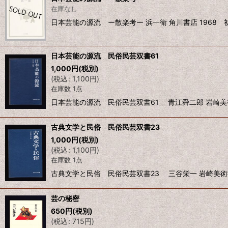
在庫なし
日本芸能の源流 ー散楽考ー 浜一衛 角川書店 1968 
日本芸能の源流 民俗民芸双書61
1,000
円
(税別)
(
税込
:
1,100
円
)
在庫数 1点
日本芸能の源流 民俗民芸双書61 青江舜二郎 岩崎美術社
古典文学と民俗 民俗民芸双書23
1,000
円
(税別)
(
税込
:
1,100
円
)
在庫数 1点
古典文学と民俗 民俗民芸双書23 三谷栄一 岩崎美術社 
芸の秘密
650
円
(税別)
(
税込
:
715
円
)