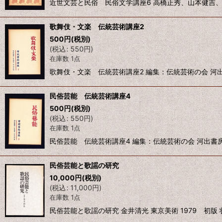
近世文芸と民俗 民俗文学講座6 高橋正秀、山本健吉、和歌
歌舞伎・文楽 伝統芸術講座2
500
円
(税別)
(
税込
:
550
円
)
在庫数 1点
歌舞伎・文楽 伝統芸術講座2 編集：伝統芸術の会 河出書
民俗芸能 伝統芸術講座4
500
円
(税別)
(
税込
:
550
円
)
在庫数 1点
民俗芸能 伝統芸術講座4 編集：伝統芸術の会 河出書房 
民俗芸能と歌謡の研究
10,000
円
(税別)
(
税込
:
11,000
円
)
在庫数 1点
民俗芸能と歌謡の研究 金井清光 東京美術 1979 初版