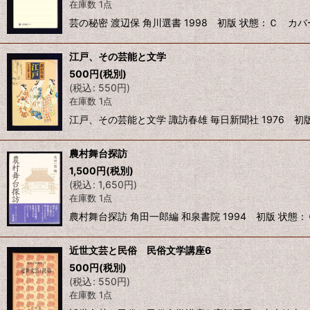
在庫数 1点
芸の秘密 渡辺保 角川選書 1998 初版 状態：Ｃ カ
江戸、その芸能と文学
500
円
(税別)
(
税込
:
550
円
)
在庫数 1点
江戸、その芸能と文学 諏訪春雄 毎日新聞社 1976 初
農村舞台探訪
1,500
円
(税別)
(
税込
:
1,650
円
)
在庫数 1点
農村舞台探訪 角田一郎編 和泉書院 1994 初版 状態
近世文芸と民俗 民俗文学講座6
500
円
(税別)
(
税込
:
550
円
)
在庫数 1点