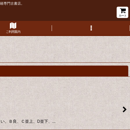
書籍専門古書店。
カート
ご利用案内
閉じる
に良い、Ｂ良、Ｃ並上、D並下、…