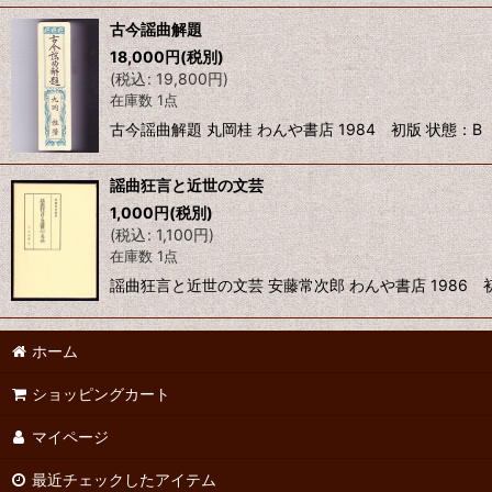
古今謡曲解題
18,000
円
(税別)
(
税込
:
19,800
円
)
在庫数 1点
古今謡曲解題 丸岡桂 わんや書店 1984 初版 状態：B
謡曲狂言と近世の文芸
1,000
円
(税別)
(
税込
:
1,100
円
)
在庫数 1点
謡曲狂言と近世の文芸 安藤常次郎 わんや書店 1986 
ホーム
ショッピングカート
マイページ
最近チェックしたアイテム