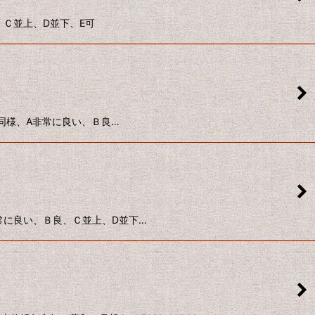
良、Ｃ並上、D並下、E可
品同様、A非常に良い、Ｂ良…
A非常に良い、Ｂ良、Ｃ並上、D並下…