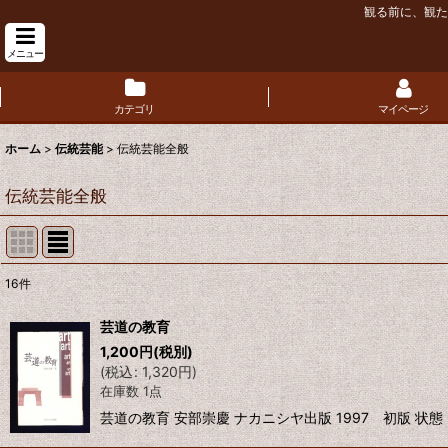
観る前に、観た
メニュー
カテゴリ
マイページ
ホーム
>
伝統芸能
>
伝統芸能全般
伝統芸能全般
16
件
表示数
:
芸道の教育
1,200
円
(税別)
並び順
:
(
税込
:
1,320
円
)
在庫数 1点
芸道の教育 安部崇慶 ナカニシヤ出版 1997 初版 状