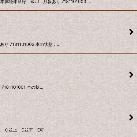
経年良好 蔵印 月報あり 7181101003 …
7181101002 本の状態：…
1101001 本の状…
良、Ｃ並上、D並下、E可