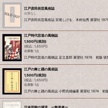
江戸庶民街芸風俗誌
在庫なし
江戸庶民街芸風俗誌 宮尾しげを、木村仙秀 展望社 197
江戸時代芸道の風物誌
1,500
円
(税別)
(
税込
:
1,650
円
)
在庫数 1点
江戸時代芸道の風物誌 足立直郎 展望社 1976 初版 
江戸の舞と踊の風俗誌
1,500
円
(税別)
(
税込
:
1,650
円
)
在庫数 1点
江戸の舞と踊の風俗誌 小野武雄編著 展望社 1974 初
日本芸能の源流 ー散楽考ー