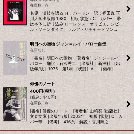
在庫数 1点
名優 演技を語る Ｈ．バートン 訳：福田逸 玉
川大学出版部 1980 初版 状態：C カバー 帯
は本体に折り込み ローレンス・オリビエ、シビ
ル・ソーンダイク、ラルフ・リチャードソン…
明日への贈物 ジャン＝ルイ・バロー自伝
在庫なし
［書名］明日への贈物 ［著者名］ジャン＝ルイ・
バロー 翻訳：石沢秀二 ［出版社］新潮社 ［出
版年/版］1975 第1刷 ［状態］A ［備考]
俳優のノート
400
円
(税別)
(
税込
:
440
円
)
在庫数 1点
[書名] 俳優のノート [著者名] 山崎努 [出版社]
文春文庫 [出版年/版] 2003年 初版 [状態] C カ
バー帯 [備考] 416頁 解説：香川照之