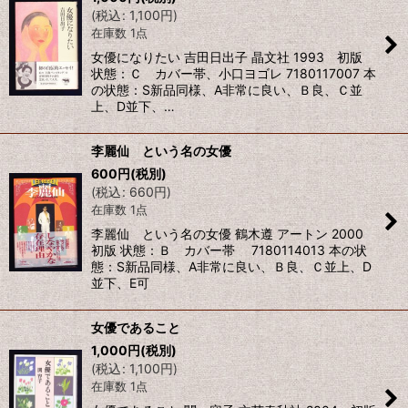
(
税込
:
1,100
円
)
在庫数 1点
女優になりたい 吉田日出子 晶文社 1993 初版
状態：Ｃ カバー帯、小口ヨゴレ 7180117007 本
の状態：S新品同様、A非常に良い、Ｂ良、Ｃ並
上、D並下、…
李麗仙 という名の女優
600
円
(税別)
(
税込
:
660
円
)
在庫数 1点
李麗仙 という名の女優 鶴木遵 アートン 2000
初版 状態：Ｂ カバー帯 7180114013 本の状
態：S新品同様、A非常に良い、Ｂ良、Ｃ並上、D
並下、E可
女優であること
1,000
円
(税別)
(
税込
:
1,100
円
)
在庫数 1点