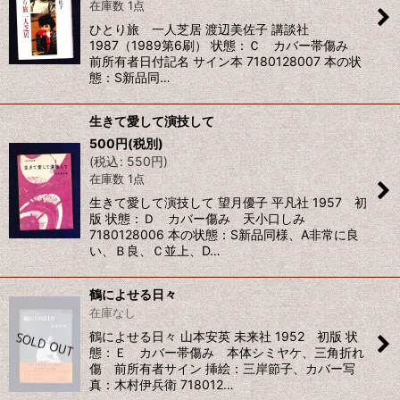
在庫数 1点
ひとり旅 一人芝居 渡辺美佐子 講談社
1987（1989第6刷） 状態：Ｃ カバー帯傷み
前所有者日付記名 サイン本 7180128007 本の状
態：S新品同…
生きて愛して演技して
500
円
(税別)
(
税込
:
550
円
)
在庫数 1点
生きて愛して演技して 望月優子 平凡社 1957 初
版 状態：Ｄ カバー傷み 天小口しみ
7180128006 本の状態：S新品同様、A非常に良
い、Ｂ良、Ｃ並上、D…
鶴によせる日々
在庫なし
鶴によせる日々 山本安英 未来社 1952 初版 状
態：Ｅ カバー帯傷み 本体シミヤケ、三角折れ
傷 前所有者サイン 挿絵：三岸節子、カバー写
真：木村伊兵衛 718012…