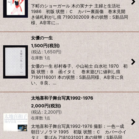
下町のショーガール 木の実ナナ 主婦と生活社
1986 初版 状態：Ｃ カバー裏面傷 巻末見開
き値札剥がし痕 7190302009 本の状態：S新品同
様、A非常に…
女優の一生
1,500
円
(税別)
(
税込
:
1,650
円
)
在庫数 1点
女優の一生 杉村春子、小山祐士 白水社 1970 初
版 状態：Ｂ 函イタミ 巻末遊びに値剥し痕
7190116001 本の状態：S新品同様、A非常に良
い、Ｂ良、…
太地喜和子舞台写真1992-1976
2,000
円
(税別)
(
税込
:
2,200
円
)
在庫数 1点
太地喜和子舞台写真1992-1976 撮影：一色一成
朝日ソノラマ 1995 初版 状態：Ｃ カバー小イ
タミ、黄ばみ 7181031001 本の状態：S新品同