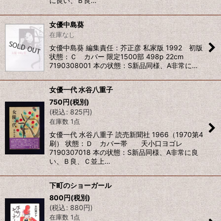
に良い、Ｂ良…
女優中島葵
在庫なし
女優中島葵 編集責任：芥正彦 私家版 1992 初版
状態：Ｃ カバー 限定1500部 498p 22cm
7190308001 本の状態：S新品同様、A非常に…
女優一代 水谷八重子
750
円
(税別)
(
税込
:
825
円
)
在庫数 1点
女優一代 水谷八重子 読売新聞社 1966（1970第4
刷） 状態：Ｄ カバー帯 天小口ヨゴレ
7190307018 本の状態：S新品同様、A非常に良
い、Ｂ良、Ｃ並上…
下町のショーガール
800
円
(税別)
(
税込
:
880
円
)
在庫数 1点