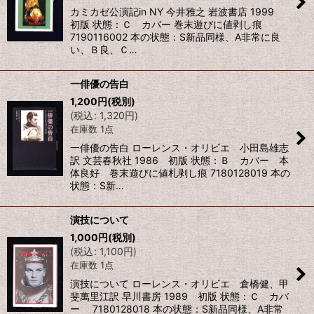
カミカゼ公演記in NY 今井雅之 岩波書店 1999
初版 状態：Ｃ カバー 巻末遊びに値剥し痕
7190116002 本の状態：S新品同様、A非常に良
い、Ｂ良、Ｃ…
一俳優の告白
1,200
円
(税別)
(
税込
:
1,320
円
)
在庫数 1点
一俳優の告白 ローレンス・オリビエ 小田島雄志
訳 文芸春秋社 1986 初版 状態：Ｂ カバー 本
体良好 巻末遊びに値札剥し痕 7180128019 本の
状態：S新…
演技について
1,000
円
(税別)
(
税込
:
1,100
円
)
在庫数 1点
演技について ローレンス・オリビエ 倉橋健、甲
斐萬里江訳 早川書房 1989 初版 状態：Ｃ カバ
ー 7180128018 本の状態：S新品同様、A非常