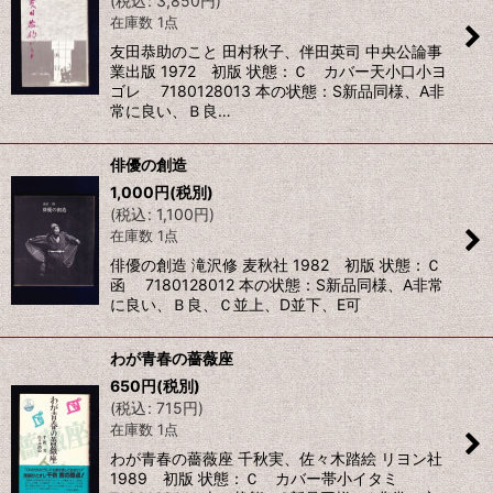
(
税込
:
3,850
円
)
在庫数 1点
友田恭助のこと 田村秋子、伴田英司 中央公論事
業出版 1972 初版 状態：Ｃ カバー天小口小ヨ
ゴレ 7180128013 本の状態：S新品同様、A非
常に良い、Ｂ良…
俳優の創造
1,000
円
(税別)
(
税込
:
1,100
円
)
在庫数 1点
俳優の創造 滝沢修 麦秋社 1982 初版 状態：Ｃ
函 7180128012 本の状態：S新品同様、A非常
に良い、Ｂ良、Ｃ並上、D並下、E可
わが青春の薔薇座
650
円
(税別)
(
税込
:
715
円
)
在庫数 1点
わが青春の薔薇座 千秋実、佐々木踏絵 リヨン社
1989 初版 状態：Ｃ カバー帯小イタミ