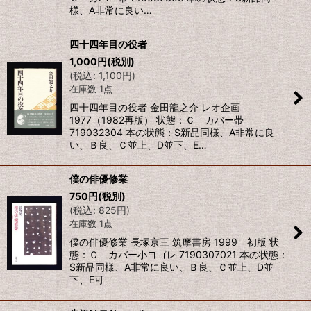
様、A非常に良い…
四十四年目の役者
1,000
円
(税別)
(
税込
:
1,100
円
)
在庫数 1点
四十四年目の役者 金田龍之介 レオ企画
1977（1982再版） 状態：Ｃ カバー帯
719032304 本の状態：S新品同様、A非常に良
い、Ｂ良、Ｃ並上、D並下、E…
僕の俳優修業
750
円
(税別)
(
税込
:
825
円
)
在庫数 1点
僕の俳優修業 長塚京三 筑摩書房 1999 初版 状
態：Ｃ カバー小ヨゴレ 7190307021 本の状態：
S新品同様、A非常に良い、Ｂ良、Ｃ並上、D並
下、E可