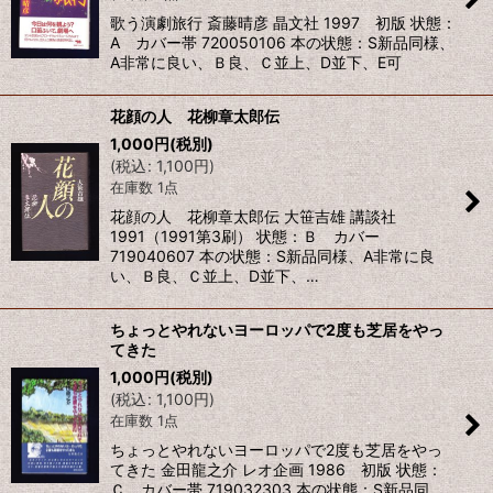
歌う演劇旅行 斎藤晴彦 晶文社 1997 初版 状態：
A カバー帯 720050106 本の状態：S新品同様、
A非常に良い、Ｂ良、Ｃ並上、D並下、E可
花顔の人 花柳章太郎伝
1,000
円
(税別)
(
税込
:
1,100
円
)
在庫数 1点
花顔の人 花柳章太郎伝 大笹吉雄 講談社
1991（1991第3刷） 状態：Ｂ カバー
719040607 本の状態：S新品同様、A非常に良
い、Ｂ良、Ｃ並上、D並下、…
ちょっとやれないヨーロッパで2度も芝居をやっ
てきた
1,000
円
(税別)
(
税込
:
1,100
円
)
在庫数 1点
ちょっとやれないヨーロッパで2度も芝居をやっ
てきた 金田龍之介 レオ企画 1986 初版 状態：
Ｃ カバー帯 719032303 本の状態：S新品同