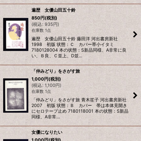
遍歴 女優山田五十鈴
850
円
(税別)
(
税込
:
935
円
)
在庫数 1点
遍歴 女優山田五十鈴 藤田洋 河出書房新社
1998 初版 状態：Ｃ カバー帯小イタミ
7180128004 本の状態：S新品同様、A非常に良
い、Ｂ良、Ｃ並上、D並…
「仲みどり」をさがす旅
1,000
円
(税別)
(
税込
:
1,100
円
)
在庫数 1点
「仲みどり」をさがす旅 青木笙子 河出書房新社
2007 初版 状態：Ｂ カバー 帯は本体見開き
にセロテープ止め 7180118001 本の状態：S新品
同様、A非常…
女優になりたい
1,000
円
(税別)