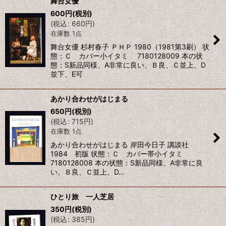
舞台女優
600
円
(税別)
(
税込
:
660
円
)
在庫数 1点
舞台女優 杉村春子 ＰＨＰ 1980（1981第3刷） 状
態：Ｃ カバー小イタミ 7180128009 本の状
態：S新品同様、A非常に良い、Ｂ良、Ｃ並上、D
並下、E可
あかり合わせがはじまる
650
円
(税別)
(
税込
:
715
円
)
在庫数 1点
あかり合わせがはじまる 岸田今日子 講談社
1984 初版 状態：Ｃ カバー帯小イタミ
7180128008 本の状態：S新品同様、A非常に良
い、Ｂ良、Ｃ並上、D…
ひとり旅 一人芝居
350
円
(税別)
(
税込
:
385
円
)