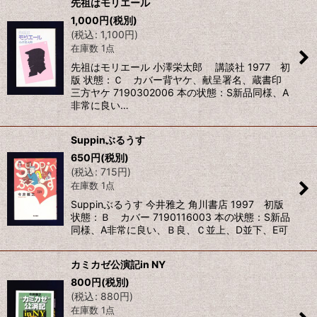
先祖はモリエール
1,000
円
(税別)
(
税込
:
1,100
円
)
在庫数 1点
先祖はモリエール 小澤栄太郎 講談社 1977 初
版 状態：Ｃ カバー背ヤケ、献呈署名、蔵書印
三方ヤケ 7190302006 本の状態：S新品同様、A
非常に良い…
Suppinぶるうす
650
円
(税別)
(
税込
:
715
円
)
在庫数 1点
Suppinぶるうす 今井雅之 角川書店 1997 初版
状態：Ｂ カバー 7190116003 本の状態：S新品
同様、A非常に良い、Ｂ良、Ｃ並上、D並下、E可
カミカゼ公演記in NY
800
円
(税別)
(
税込
:
880
円
)
在庫数 1点