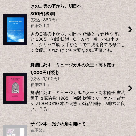
きのこ雲の下から、明日へ
800
円
(税別)
(
税込
:
880
円
)
在庫数 1点
きのこ雲の下から、明日へ 斉藤とも子 ゆうぽお
と 2005 初版 状態：C カバー帯 小口小ジ
ミ、クリップ痕 女手ひとつで二児を育てる母にし
て女優。それだけでも大変なのに斉藤とも…
舞踏に死す ミュージカルの女王・高木徳子
1,000
円
(税別)
(
税込
:
1,100
円
)
在庫数 1点
舞踏に死す ミュージカルの女王・高木徳子 吉武
輝子 文藝春秋 1985 初版 状態：Ｃ カバー背ヤ
ケ 719040610 本の状態：S新品同様、A非常に良
い、Ｂ良…
サイン本 光子の扉を開けて
在庫なし