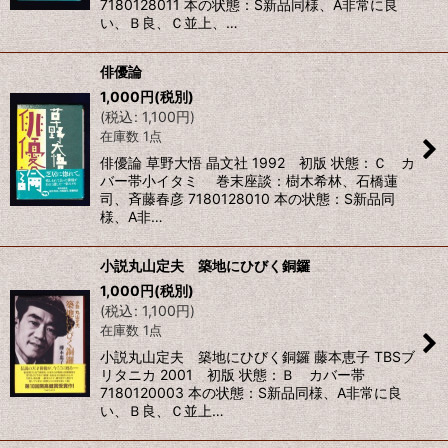
7180128011 本の状態：S新品同様、A非常に良
い、Ｂ良、Ｃ並上、…
俳優論
1,000
円
(税別)
(
税込
:
1,100
円
)
在庫数 1点
俳優論 草野大悟 晶文社 1992 初版 状態：Ｃ カ
バー帯小イタミ 巻末座談：樹木希林、石橋蓮
司、斉藤春彦 7180128010 本の状態：S新品同
様、A非…
小説丸山定夫 築地にひびく銅鑼
1,000
円
(税別)
(
税込
:
1,100
円
)
在庫数 1点
小説丸山定夫 築地にひびく銅鑼 藤本恵子 TBSブ
リタニカ 2001 初版 状態：Ｂ カバー帯
7180120003 本の状態：S新品同様、A非常に良
い、Ｂ良、Ｃ並上…