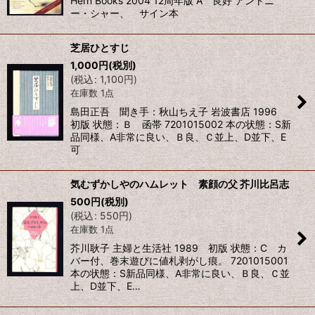
Hern Books 2004 12周年版 A 良好 アントニ
ー・シャー、 サイン本
絞り込む
芝居ひとすじ
1,000
円
(税別)
(
税込
:
1,100
円
)
在庫数 1点
島田正吾 聞き手：秋山ちえ子 岩波書店 1996
初版 状態：Ｂ 函帯 7201015002 本の状態：S新
品同様、A非常に良い、Ｂ良、Ｃ並上、D並下、E
可
気むずかしやのハムレット 素顔の父 芥川比呂志
500
円
(税別)
(
税込
:
550
円
)
在庫数 1点
芥川耿子 主婦と生活社 1989 初版 状態：C カ
バー付、巻末遊びに値札剥がし痕。 7201015001
本の状態：S新品同様、A非常に良い、Ｂ良、Ｃ並
上、D並下、E…