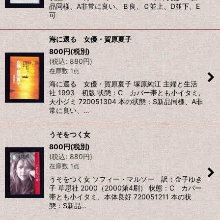
品同様、A非常に良い、Ｂ良、Ｃ並上、D並下、E
可
海に還る 女優・賀原夏子
800
円
(税別)
(
税込
:
880
円
)
在庫数 1点
海に還る 女優・賀原夏子 塚原純江 主婦と生活
社 1993 初版 状態：C カバー帯とも小イタミ,
天小ジミ 720051304 本の状態：S新品同様、A非
常に良い、…
うそをつく女
800
円
(税別)
(
税込
:
880
円
)
在庫数 1点
うそをつく女 ソフィー・マルソー 訳：金子ゆき
子 草思社 2000（2000第4刷） 状態：C カバー
帯とも小イタミ、本体良好 720051211 本の状
態：S新品…