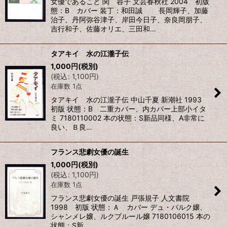
女優であること 関 容子 文芸春秋社 2004 初版
態：B カバー 装丁：和田誠 長岡輝子、加藤
治子、丹阿弥谷津子、岸田今日子、奈良岡朋子、
吉行和子、佐藤オリエ、三田和…
タアキイ 水の江瀧子伝
1,000
円
(税別)
(
税込
:
1,100
円
)
在庫数 1点
タアキイ 水の江瀧子伝 中山千夏 新潮社 1993
初版 状態：B 二重カバー、内カバー上部小イタ
ミ 7180110002 本の状態：S新品同様、A非常に
良い、Ｂ良…
フランス悲劇女優の誕生
1,000
円
(税別)
(
税込
:
1,100
円
)
在庫数 1点
フランス悲劇女優の誕生 戸張規子 人文書院
1998 初版 状態：Ａ カバー デュ・パルク嬢、
シャンメレ嬢、ルクブルール嬢 7180106015 本の
状態：S新…