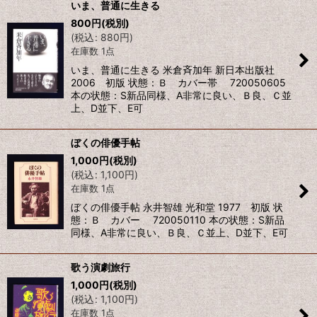
いま、普通に生きる
800
円
(税別)
(
税込
:
880
円
)
在庫数 1点
いま、普通に生きる 米倉斉加年 新日本出版社
2006 初版 状態：Ｂ カバー帯 720050605
本の状態：S新品同様、A非常に良い、Ｂ良、Ｃ並
上、D並下、E可
ぼくの俳優手帖
1,000
円
(税別)
(
税込
:
1,100
円
)
在庫数 1点
ぼくの俳優手帖 永井智雄 光和堂 1977 初版 状
態：Ｂ カバー 720050110 本の状態：S新品
同様、A非常に良い、Ｂ良、Ｃ並上、D並下、E可
歌う演劇旅行
1,000
円
(税別)
(
税込
:
1,100
円
)
在庫数 1点