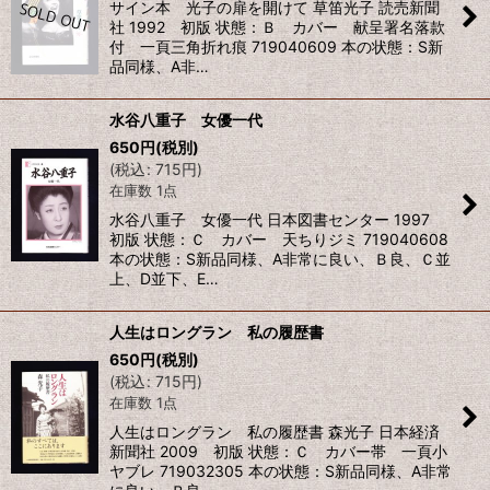
サイン本 光子の扉を開けて 草笛光子 読売新聞
社 1992 初版 状態：Ｂ カバー 献呈署名落款
付 一頁三角折れ痕 719040609 本の状態：S新
品同様、A非…
水谷八重子 女優一代
650
円
(税別)
(
税込
:
715
円
)
在庫数 1点
水谷八重子 女優一代 日本図書センター 1997
初版 状態：Ｃ カバー 天ちりジミ 719040608
本の状態：S新品同様、A非常に良い、Ｂ良、Ｃ並
上、D並下、E…
人生はロングラン 私の履歴書
650
円
(税別)
(
税込
:
715
円
)
在庫数 1点
人生はロングラン 私の履歴書 森光子 日本経済
新聞社 2009 初版 状態：Ｃ カバー帯 一頁小
ヤブレ 719032305 本の状態：S新品同様、A非常