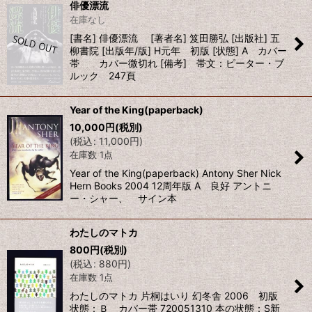
俳優漂流
在庫なし
[書名] 俳優漂流 [著者名] 笈田勝弘 [出版社] 五
柳書院 [出版年/版] H元年 初版 [状態] A カバー
帯 カバー微切れ [備考] 帯文：ピーター・ブ
ルック 247頁
Year of the King(paperback)
10,000
円
(税別)
(
税込
:
11,000
円
)
在庫数 1点
Year of the King(paperback) Antony Sher Nick
Hern Books 2004 12周年版 A 良好 アントニ
ー・シャー、 サイン本
わたしのマトカ
800
円
(税別)
(
税込
:
880
円
)
在庫数 1点
わたしのマトカ 片桐はいり 幻冬舎 2006 初版
状態：Ｂ カバー帯 720051310 本の状態：S新