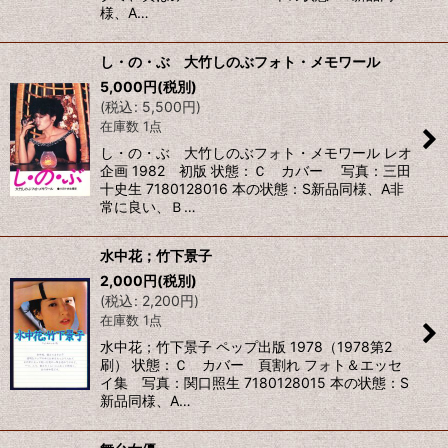
様、A…
し・の・ぶ 大竹しのぶフォト・メモワール
5,000
円
(税別)
(
税込
:
5,500
円
)
在庫数 1点
し・の・ぶ 大竹しのぶフォト・メモワール レオ
企画 1982 初版 状態：Ｃ カバー 写真：三田
十史生 7180128016 本の状態：S新品同様、A非
常に良い、Ｂ…
水中花；竹下景子
2,000
円
(税別)
(
税込
:
2,200
円
)
在庫数 1点
水中花；竹下景子 ペップ出版 1978（1978第2
刷） 状態：Ｃ カバー 頁割れ フォト＆エッセ
イ集 写真：関口照生 7180128015 本の状態：S
新品同様、A…