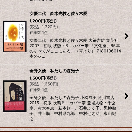
女優二代 鈴木光枝と佐々木愛
1,200
円
(税別)
(
税込
:
1,320
円
)
在庫数 1点
女優二代 鈴木光枝と佐々木愛 大笹吉雄 集英社
2007 初版 状態：B カバー帯 「文化座」65年
のすべてがここにある。（帯より） 7180106014
本の状…
全身女優 私たちの森光子
1,500
円
(税別)
(
税込
:
1,650
円
)
在庫数 1点
全身女優 私たちの森光子 小松成美 角川書店
2015 初版 状態Ｂ カバー帯 登場人物：千玄
室、赤木春恵、萩本欽一、石井ふく子、黒柳徹
子、井上順、中村勘九郎、中村七之助、東山紀
之…