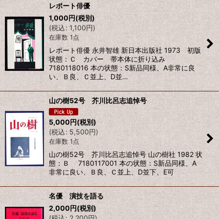
レポート俳優
1,000
円
(税別)
(
税込
:
1,100
円
)
在庫数 1点
レポート俳優 永井智雄 新日本出版社 1973 初版
状態：Ｃ カバー 帯本体に折り込み
7180118016 本の状態：S新品同様、A非常に良
い、Ｂ良、Ｃ並上、D並…
山の樹52号 芥川比呂志追悼号
5,000
円
(税別)
(
税込
:
5,500
円
)
在庫数 1点
山の樹52号 芥川比呂志追悼号 山の樹社 1982 状
態：Ｂ 7180117001 本の状態：S新品同様、A
非常に良い、Ｂ良、Ｃ並上、D並下、E可
名優 演技を語る
2,000
円
(税別)
(
税込
:
2,200
円
)