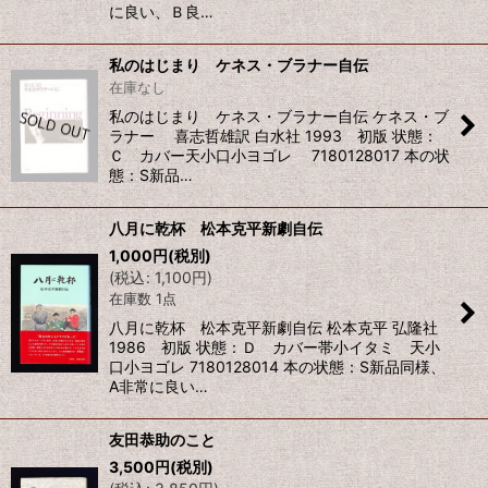
に良い、Ｂ良…
私のはじまり ケネス・ブラナー自伝
在庫なし
私のはじまり ケネス・ブラナー自伝 ケネス・ブ
ラナー 喜志哲雄訳 白水社 1993 初版 状態：
Ｃ カバー天小口小ヨゴレ 7180128017 本の状
態：S新品…
八月に乾杯 松本克平新劇自伝
1,000
円
(税別)
(
税込
:
1,100
円
)
在庫数 1点
八月に乾杯 松本克平新劇自伝 松本克平 弘隆社
1986 初版 状態：Ｄ カバー帯小イタミ 天小
口小ヨゴレ 7180128014 本の状態：S新品同様、
A非常に良い…
友田恭助のこと
3,500
円
(税別)