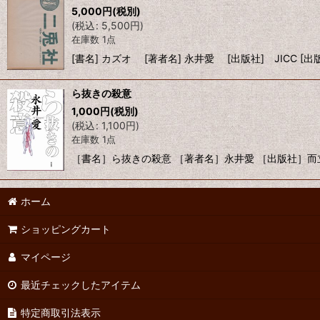
5,000
円
(税別)
(
税込
:
5,500
円
)
在庫数 1点
[書名] カズオ [著者名] 永井愛 [出版社] JICC [
ら抜きの殺意
1,000
円
(税別)
(
税込
:
1,100
円
)
在庫数 1点
［書名］ら抜きの殺意 ［著者名］永井愛 ［出版社］而立
ホーム
ショッピングカート
マイページ
最近チェックしたアイテム
特定商取引法表示