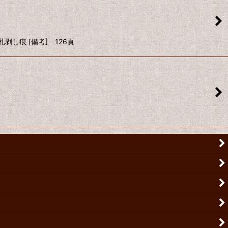
札剥し痕 [備考] 126頁