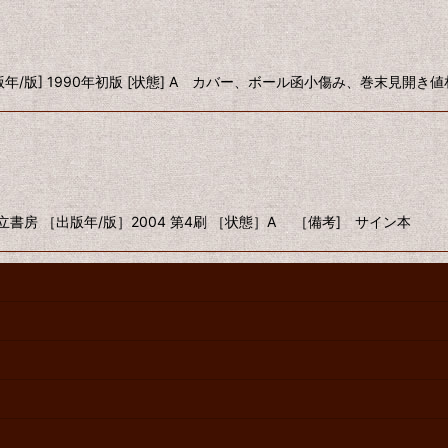
出版年/版] 1990年初版 [状態] A カバー、ボール函小傷み、巻末見開き値
書房 ［出版年/版］2004 第4刷 ［状態］A ［備考] サイン本