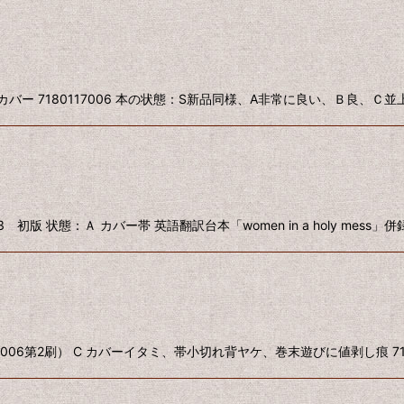
カバー 7180117006 本の状態：S新品同様、A非常に良い、Ｂ良、Ｃ並
状態：Ａ カバー帯 英語翻訳台本「women in a holy mess」併録 7
006第2刷） C カバーイタミ、帯小切れ背ヤケ、巻末遊びに値剥し痕 7171