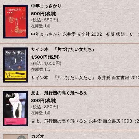
中年まっさかり
500
円
(税別)
(
税込
:
550
円
)
在庫数 1点
中年まっさかり 永井愛 光文社 2002 初版 状態：Ｃ 
サイン本 「片づけたい女たち」
1,500
円
(税別)
(
税込
:
1,650
円
)
在庫数 1点
サイン本 「片づけたい女たち」 永井愛 而立書房 2013 初版 
見よ、飛行機の高く飛べるを
800
円
(税別)
(
税込
:
880
円
)
在庫数 1点
見よ、飛行機の高く飛べるを 永井愛 而立書房 1998（2
カズオ