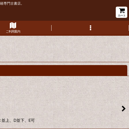
書籍専門古書店。
カート
ご利用案内
閉じる
、Ｃ並上、D並下、E可