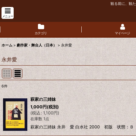
観る前に、観た
メニュー
カテゴリ
マイページ
ホーム
>
劇作家・舞台人（日本）
>
永井愛
永井愛
6
件
表示数
:
萩家の三姉妹
1,000
円
(税別)
並び順
:
(
税込
:
1,100
円
)
在庫数 1点
萩家の三姉妹 永井 愛 白水社 2000 初版 状態：Ｂ