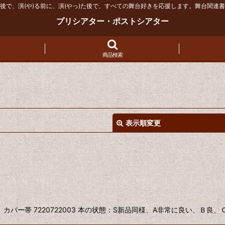
後で、演(や)る前に、演(やっ)た後で、すべての舞台好きを応援します。舞台関連
プリシアター・ポストシアター
商品検索
表示順変更
絞り込む
 カバー帯 7220722003 本の状態：S新品同様、A非常に良い、Ｂ良