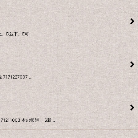
上、D並下、E可
171227007 …
211003 本の状態： S新…