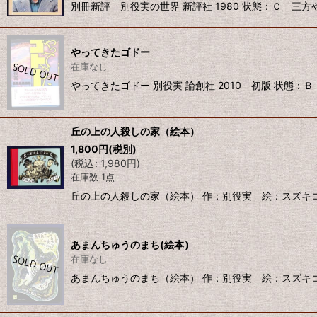
別冊新評 別役実の世界 新評社 1980 状態：Ｃ 三方や
やってきたゴドー
在庫なし
やってきたゴドー 別役実 論創社 2010 初版 状態：
丘の上の人殺しの家（絵本）
1,800
円
(税別)
(
税込
:
1,980
円
)
在庫数 1点
丘の上の人殺しの家（絵本） 作：別役実 絵：スズキコージ
あまんちゅうのまち(絵本）
在庫なし
あまんちゅうのまち（絵本） 作：別役実 絵：スズキコージ