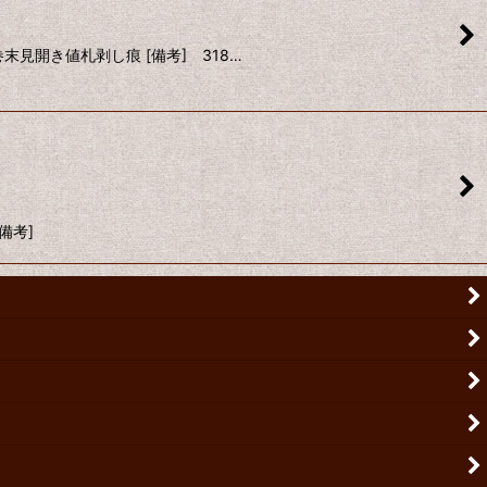
巻末見開き値札剥し痕 [備考] 318…
［備考]