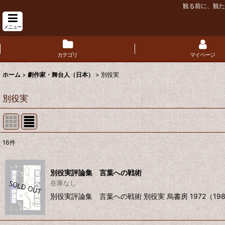
観る前に、観た
メニュー
カテゴリ
マイページ
ホーム
>
劇作家・舞台人（日本）
>
別役実
別役実
16
件
表示数
:
別役実評論集 言葉への戦術
並び順
:
在庫なし
別役実評論集 言葉への戦術 別役実 烏書房 1972（19