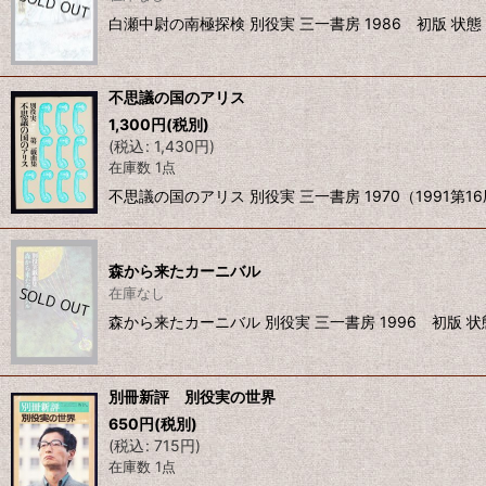
白瀬中尉の南極探検 別役実 三一書房 1986 初版 状
不思議の国のアリス
1,300
円
(税別)
(
税込
:
1,430
円
)
在庫数 1点
不思議の国のアリス 別役実 三一書房 1970（199
森から来たカーニバル
在庫なし
森から来たカーニバル 別役実 三一書房 1996 初版 
別冊新評 別役実の世界
650
円
(税別)
(
税込
:
715
円
)
在庫数 1点