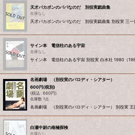
天才バカボンのパパなのだ 別役実戯曲集
在庫なし
天才バカボンのパパなのだ 別役実戯曲集 別役実 三一書
サイン本 電信柱のある宇宙
在庫なし
サイン本 電信柱のある宇宙 別役実 白水社 1980（19
名画劇場 （別役実のパロディ・シアター）
600
円
(税別)
(
税込
:
660
円
)
在庫数 1点
名画劇場 （別役実のパロディ・シアター） 別役実 王国社
白瀬中尉の南極探検
在庫なし