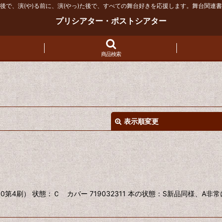
後で、演(や)る前に、演(やっ)た後で、すべての舞台好きを応援します。舞台関連
プリシアター・ポストシアター
商品検索
表示順変更
80第4刷） 状態：Ｃ カバー 719032311 本の状態：S新品同様、A
絞り込む