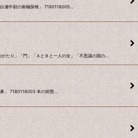
中尉の南極探検」 7180118005…
イものがたり」「門」「ＡとＢと一人の女」「不思議の国の…
7180118003 本の状態…