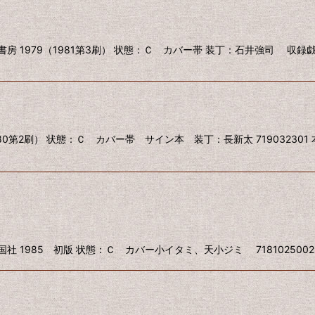
房 1979（1981第3刷） 状態：Ｃ カバー帯 装丁：石井強司 収録
80第2刷） 状態：Ｃ カバー帯 サイン本 装丁：長新太 71903230
 1985 初版 状態：Ｃ カバー小イタミ、天小ジミ 718102500