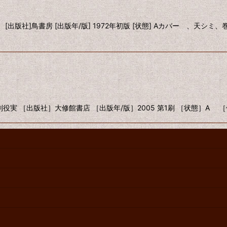
出版社]鳥書房 [出版年/版] 1972年初版 [状態] Aカバー 、天シミ、
実 ［出版社］大修館書店 ［出版年/版］2005 第1刷 ［状態］A 