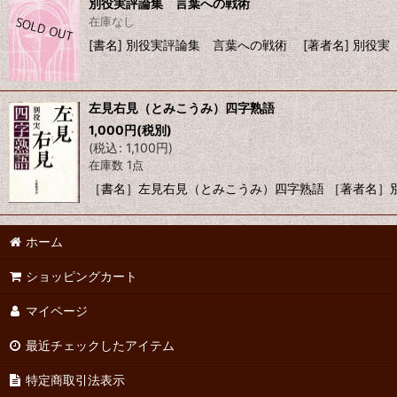
別役実評論集 言葉への戦術
在庫なし
[書名] 別役実評論集 言葉への戦術 [著者名] 別役実 [
左見右見（とみこうみ）四字熟語
1,000
円
(税別)
(
税込
:
1,100
円
)
在庫数 1点
［書名］左見右見（とみこうみ）四字熟語 ［著者名］別役
ホーム
ショッピングカート
マイページ
最近チェックしたアイテム
特定商取引法表示