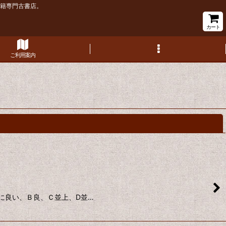
書籍専門古書店。
カート
ご利用案内
閉じる
非常に良い、Ｂ良、Ｃ並上、D並…