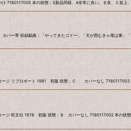
け 7180117005 本の状態：S新品同様、A非常に良い、Ｂ良、Ｃ並上
Ｂ カバー帯 収録戯曲：「やってきたゴドー」「犬が西むきゃ尾は東」「風の
 リブロポート 1981 初版 状態：Ｃ カバーなし 718011700
 旺文社 1978 初版 状態：Ｂ カバーなし 7180117002 本の