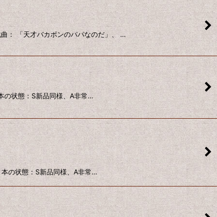
戯曲： 「天才バカボンのパパなのだ」、 …
1 本の状態：S新品同様、A非常…
2 本の状態：S新品同様、A非常…