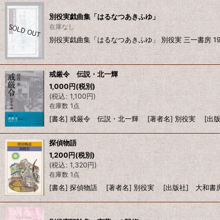
別役実戯曲集「はるなつあきふゆ」
在庫なし
別役実戯曲集「はるなつあきふゆ」 別役実 三一書房 19
戒厳令 伝説・北一輝
1,000
円
(税別)
(
税込
:
1,100
円
)
在庫数 1点
[書名] 戒厳令 伝説・北一輝 [著者名] 別役実 [出版社
探偵物語
1,200
円
(税別)
(
税込
:
1,320
円
)
在庫数 1点
[書名] 探偵物語 [著者名] 別役実 [出版社] 大和書房 [