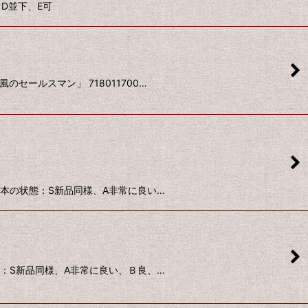
、D並下、E可
セールスマン」 718011700…
3 本の状態：S新品同様、A非常に良い…
状態：S新品同様、A非常に良い、Ｂ良、…