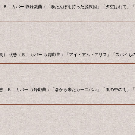
態：Ｂ カバー 収録戯曲：「湯たんぽを持った脱獄囚」「夕空はれて」「白瀬
1第16刷） 状態：Ｂ カバー 収録戯曲：「アイ・アム・アリス」「スパ
状態：Ｂ カバー 収録戯曲：「森から来たカーニバル」「風の中の街」「鼻」 