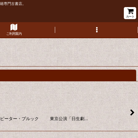
書籍専門古書店。
カート
ご利用案内
閉じる
]演出：ピーター・ブルック 東京公演「日生劇…