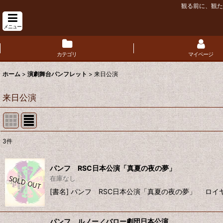
観る前に、観た
メニュー
カテゴリ
マイページ
ホーム
>
演劇舞台パンフレット
>
来日公演
来日公演
3
件
表示数
:
パンフ RSC日本公演「真夏の夜の夢」
並び順
:
在庫なし
[書名] パンフ RSC日本公演「真夏の夜の夢」 ロイ
パンフ ルノー／バロー劇団日本公演