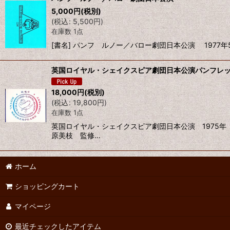
5,000
円
(税別)
(
税込
:
5,500
円
)
在庫数 1点
[書名] パンフ ルノー／バロー劇団日本公演 1977
英国ロイヤル・シェイクスピア劇団日本公演パンフレ
18,000
円
(税別)
(
税込
:
19,800
円
)
在庫数 1点
英国ロイヤル・シェイクスピア劇団日本公演 1975年
原美枝 監修…
ホーム
ショッピングカート
マイページ
最近チェックしたアイテム