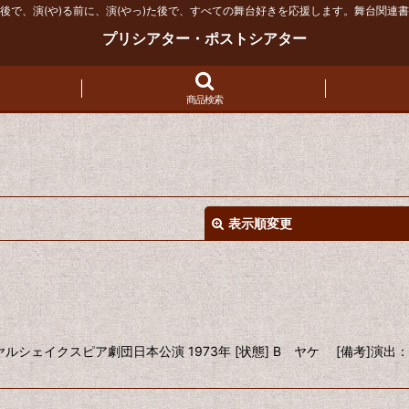
後で、演(や)る前に、演(やっ)た後で、すべての舞台好きを応援します。舞台関連
プリシアター・ポストシアター
商品検索
表示順変更
ヤルシェイクスピア劇団日本公演 1973年 [状態] B ヤケ [備考
絞り込む