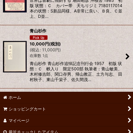
世界は喜劇に傾斜する 扇田昭彦 沖積舎 1985 初
版 状態：Ｃ カバー帯 天ちりジミ 7180117014
本の状態：S新品同様、A非常に良い、Ｂ良、Ｃ並
上、D並…
青山杉作
10,000
円
(税別)
(
税込
:
11,000
円
)
在庫数 1点
青山杉作 青山杉作追悼記念刊行会 1957 初版 状
態：Ｃ 帙入り 限定500部 執筆者：青山敏美、
木村修吉郎、関口存男、帰山教正、土方与志、 田
村秋子、東山千栄子、佐久間茂…
ホーム
ショッピングカート
マイページ
最近チェックしたアイテム