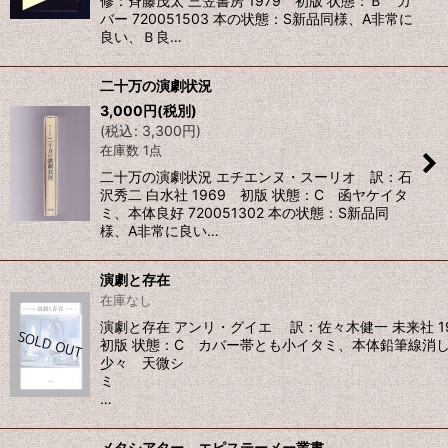
修：斉藤茂太 三笠書房 1979 初版 状態：Ｂ カ
バー 720051503 本の状態：S新品同様、A非常に
良い、Ｂ良…
二十万の演劇状況
3,000
円
(税別)
(
税込
:
3,300
円
)
在庫数 1点
二十万の演劇状況 エチエンヌ・スーリオ 訳：石
沢秀二 白水社 1969 初版 状態：C 函ヤケイタ
ミ、本体良好 720051302 本の状態：S新品同
様、A非常に良い…
演劇と存在
在庫なし
演劇と存在 アンリ・グイエ 訳：佐々木健一 未来社 1
初版 状態：C カバー帯とも小イタミ、本体鉛筆線消
少々 天微シ
…
メタシアター エピステーメー叢書