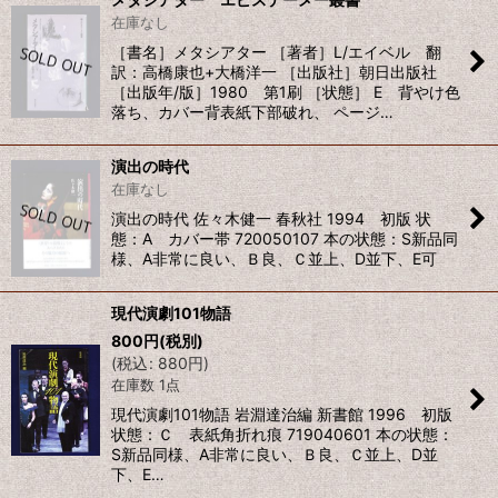
在庫なし
［書名］メタシアター ［著者］L/エイベル 翻
訳：高橋康也+大橋洋一 ［出版社］朝日出版社
［出版年/版］1980 第1刷 ［状態］ E 背やけ色
落ち、カバー背表紙下部破れ、 ページ…
演出の時代
在庫なし
演出の時代 佐々木健一 春秋社 1994 初版 状
態：A カバー帯 720050107 本の状態：S新品同
様、A非常に良い、Ｂ良、Ｃ並上、D並下、E可
現代演劇101物語
800
円
(税別)
(
税込
:
880
円
)
在庫数 1点
現代演劇101物語 岩淵達治編 新書館 1996 初版
状態：Ｃ 表紙角折れ痕 719040601 本の状態：
S新品同様、A非常に良い、Ｂ良、Ｃ並上、D並
下、E…