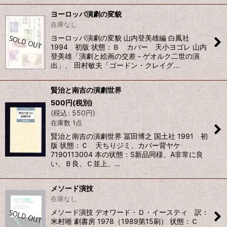
ヨーロッパ演劇の変貌
在庫なし
ヨーロッパ演劇の変貌 山内登美雄編 白鳳社
1994 初版 状態：Ｂ カバー 天小ヨゴレ 山内
登美雄「演劇と絵画の交差－ゲオルク二世の演
出」、 田村敏夫「ゴードン・クレイグ…
賢治と南吉の演劇世界
500
円
(税別)
(
税込
:
550
円
)
在庫数 1点
賢治と南吉の演劇世界 冨田博之 国土社 1991 初
版 状態：Ｃ 天ちりジミ、カバー背ヤケ
7190113004 本の状態：S新品同様、A非常に良
い、Ｂ良、Ｃ並上、…
メソード演技
在庫なし
メソード演技 デオワード・Ｄ・イースティ 訳：
米村唽 劇書房 1978（1989第15刷） 状態：Ｃ