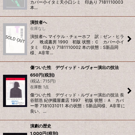
カバー小イタミ天小口シミ 印あり 7181110003
本…
演技者へ
在庫なし
演技者へ マイケル・チェーホフ 訳：ゼン・ヒラ
ノ 晩成書房 1990 初版 状態：Ｃ カバー小イ
タミ 印あり 7181110002 本の状態：S新品同
様、A非常…
傷ついた性 デヴィッド・ルヴォー演出の技法
650
円
(税別)
(
税込
:
715
円
)
在庫数 1点
傷ついた性 デヴィッド・ルヴォー演出の技法 長
谷部浩 紀伊國屋書店 1997 初版 状態：Ａ カバ
ー帯 7181031011 本の状態：S新品同様、A非常に
良い、…
演劇の歴史
1,000
円
(税別)