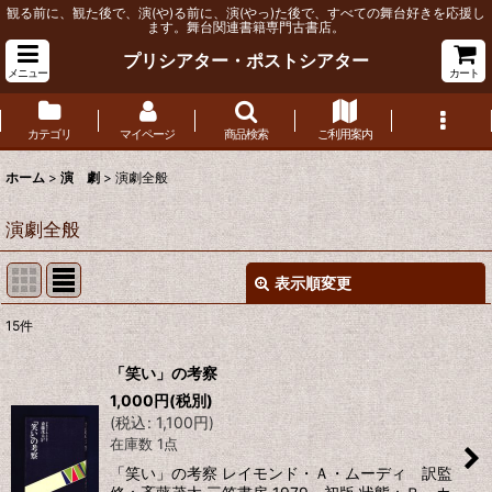
観る前に、観た後で、演(や)る前に、演(やっ)た後で、すべての舞台好きを応援し
ます。舞台関連書籍専門古書店。
プリシアター・ポストシアター
メニュー
カート
カテゴリ
マイページ
商品検索
ご利用案内
ホーム
>
演 劇
>
演劇全般
演劇全般
表示順変更
閉じる
15
件
表示数
:
「笑い」の考察
1,000
円
(税別)
並び順
:
(
税込
:
1,100
円
)
在庫数 1点
絞り込む
「笑い」の考察 レイモンド・Ａ・ムーディ 訳監