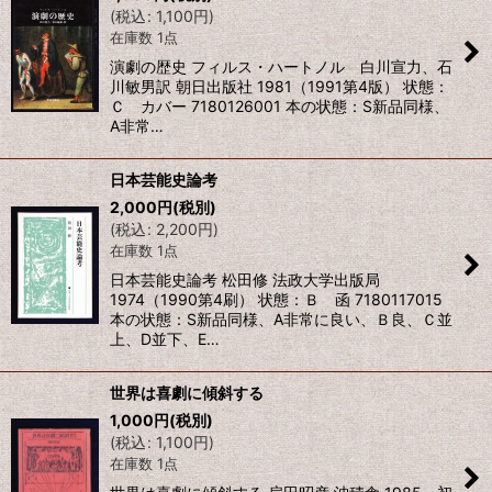
(
税込
:
1,100
円
)
在庫数 1点
演劇の歴史 フィルス・ハートノル 白川宣力、石
川敏男訳 朝日出版社 1981（1991第4版） 状態：
Ｃ カバー 7180126001 本の状態：S新品同様、
A非常…
日本芸能史論考
2,000
円
(税別)
(
税込
:
2,200
円
)
在庫数 1点
日本芸能史論考 松田修 法政大学出版局
1974（1990第4刷） 状態：Ｂ 函 7180117015
本の状態：S新品同様、A非常に良い、Ｂ良、Ｃ並
上、D並下、E…
世界は喜劇に傾斜する
1,000
円
(税別)
(
税込
:
1,100
円
)
在庫数 1点