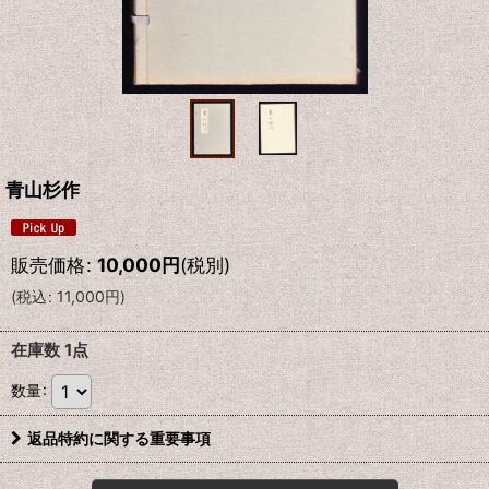
青山杉作
販売価格
:
10,000
円
(税別)
(
税込
:
11,000
円
)
在庫数 1点
数量
:
返品特約に関する重要事項