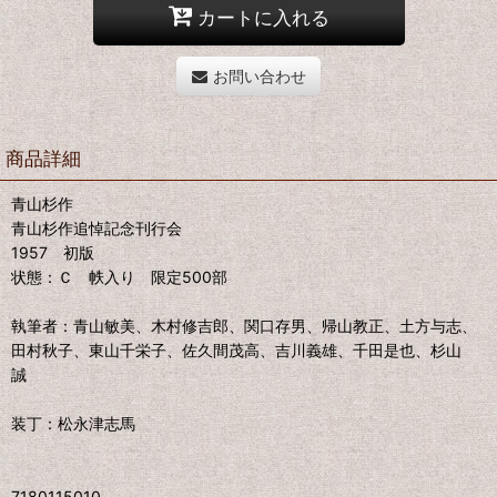
カートに入れる
お問い合わせ
商品詳細
青山杉作
青山杉作追悼記念刊行会
1957 初版
状態：Ｃ 帙入り 限定500部
執筆者：青山敏美、木村修吉郎、関口存男、帰山教正、土方与志、
田村秋子、東山千栄子、佐久間茂高、吉川義雄、千田是也、杉山
誠
装丁：松永津志馬
7180115010