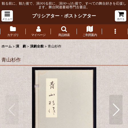
観る前に、観た後で、演(や)る前に、演(やっ)た後で、すべての舞台好きを応援し
ます。舞台関連書籍専門古書店。
プリシアター・ポストシアター
メニュー
カート
カテゴリ
マイページ
商品検索
ご利用案内
ホーム
>
演 劇
>
演劇全般
>
青山杉作
青山杉作