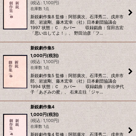
(
税込
:
1,100
円
)
在庫数 1点
新鋭劇作集8 監修：阿部廣次、石澤秀二、戌井市
郎、岩波剛、藤木宏幸 （社）日本劇団協議会
1997 状態：Ｃ カバー 収録戯曲：窪田吉宏
「思い出してよ！」、 野田治彦「フ…
新鋭劇作集5
1,000
円
(税別)
(
税込
:
1,100
円
)
在庫数 1点
新鋭劇作集5 監修：阿部廣次、石澤秀二、戌井市
郎、岩波剛、藤木宏幸 （社）日本劇団協議会
1994 状態：Ｃ カバー 収録戯曲：井出伊代
子「あざみの蜜」、 右来左往「ジャ…
新鋭劇作集4
1,000
円
(税別)
(
税込
:
1,100
円
)
在庫数 1点
新鋭劇作集4 監修：阿部廣次、石澤秀二、戌井市