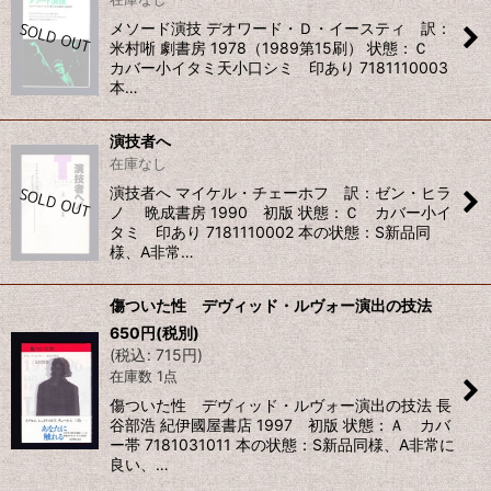
メソード演技 デオワード・Ｄ・イースティ 訳：
米村唽 劇書房 1978（1989第15刷） 状態：Ｃ
カバー小イタミ天小口シミ 印あり 7181110003
本…
演技者へ
在庫なし
演技者へ マイケル・チェーホフ 訳：ゼン・ヒラ
ノ 晩成書房 1990 初版 状態：Ｃ カバー小イ
タミ 印あり 7181110002 本の状態：S新品同
様、A非常…
傷ついた性 デヴィッド・ルヴォー演出の技法
650
円
(税別)
(
税込
:
715
円
)
在庫数 1点
傷ついた性 デヴィッド・ルヴォー演出の技法 長
谷部浩 紀伊國屋書店 1997 初版 状態：Ａ カバ
ー帯 7181031011 本の状態：S新品同様、A非常に
良い、…