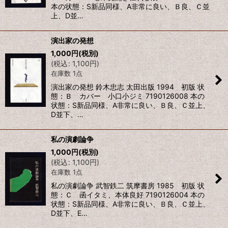
本の状態：S新品同様、A非常に良い、Ｂ良、Ｃ並
上、D並…
演出家の発想
1,000
円
(税別)
(
税込
:
1,100
円
)
在庫数 1点
演出家の発想 鈴木忠志 太田出版 1994 初版 状
態：Ｂ カバー 小口小ジミ 7190126008 本の
状態：S新品同様、A非常に良い、Ｂ良、Ｃ並上、
D並下、…
私の演劇論争
1,000
円
(税別)
(
税込
:
1,100
円
)
在庫数 1点
私の演劇論争 武智鉄二 筑摩書房 1985 初版 状
態：Ｃ 函イタミ、本体良好 7190126004 本の
状態：S新品同様、A非常に良い、Ｂ良、Ｃ並上、
D並下、E…