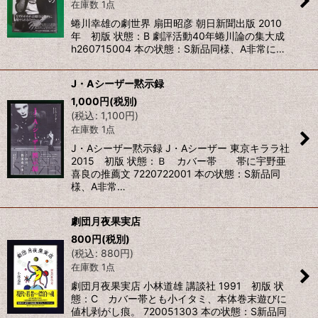
在庫数 1点
蜷川幸雄の劇世界 扇田昭彦 朝日新聞出版 2010
年 初版 状態：B 劇評活動40年蜷川論の集大成
h260715004 本の状態：S新品同様、A非常に…
J・Aシーザー黙示録
1,000
円
(税別)
(
税込
:
1,100
円
)
在庫数 1点
J・Aシーザー黙示録 J・Aシーザー 東京キララ社
2015 初版 状態：Ｂ カバー帯 帯に宇野亜
喜良の推薦文 7220722001 本の状態：S新品同
様、A非常…
劇団月夜果実店
800
円
(税別)
(
税込
:
880
円
)
在庫数 1点
劇団月夜果実店 小林道雄 講談社 1991 初版 状
態：C カバー帯とも小イタミ、本体巻末遊びに
値札剥がし痕。 720051303 本の状態：S新品同