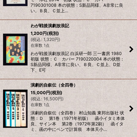
7190301008 本の状態：S新品同様、A非常に良
い、Ｂ良、Ｃ並上…
わが戦後演劇放浪記
1,200
円
(税別)
(
税込
:
1,320
円
)
在庫数 1点
わが戦後演劇放浪記 白浜研一郎 三一書房 1980
初版 状態：Ｃ カバー 7190220004 本の状態：
S新品同様、A非常に良い、Ｂ良、Ｃ並上、D並
下、E可
演劇的自叙伝（全四巻）
15,000
円
(税別)
(
税込
:
16,500
円
)
在庫数 1点
演劇的自叙伝（全四巻） 村山知義 東邦出版社 状
態：Ｄ 第1巻（1971年初版） 函小イタミ本体
良、サイン本 第2巻（1972年第2刷） 函イタ
ミ、函の中にペンで計算痕 本体天小…