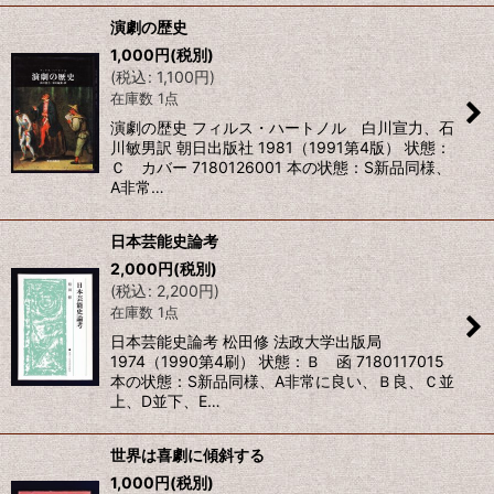
演劇の歴史
1,000
円
(税別)
(
税込
:
1,100
円
)
在庫数 1点
演劇の歴史 フィルス・ハートノル 白川宣力、石
川敏男訳 朝日出版社 1981（1991第4版） 状態：
Ｃ カバー 7180126001 本の状態：S新品同様、
A非常…
日本芸能史論考
2,000
円
(税別)
(
税込
:
2,200
円
)
在庫数 1点
日本芸能史論考 松田修 法政大学出版局
1974（1990第4刷） 状態：Ｂ 函 7180117015
本の状態：S新品同様、A非常に良い、Ｂ良、Ｃ並
上、D並下、E…
世界は喜劇に傾斜する
1,000
円
(税別)