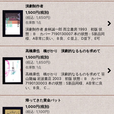
演劇制作者
1,500
円
(税別)
(
税込
:
1,650
円
)
在庫数 1点
演劇制作者 倉林誠一郎 而立書房 1993 初版 状
態：Ｂ カバー 7190130007 本の状態：S新品同
様、A非常に良い、Ｂ良、Ｃ並上、D並下、E可
高橋康也 橋がかり 演劇的なるものを求めて
1,500
円
(税別)
(
税込
:
1,650
円
)
在庫数 1点
高橋康也 橋がかり 演劇的なるものを求めて 笹
山隆編 岩波書店 2003 初版 状態：Ｂ カバー
7190130003 本の状態：S新品同様、A非常に良
い、Ｂ良、Ｃ…
帰ってきた黄金バット
1,000
円
(税別)
(
税込
:
1,100
円
)