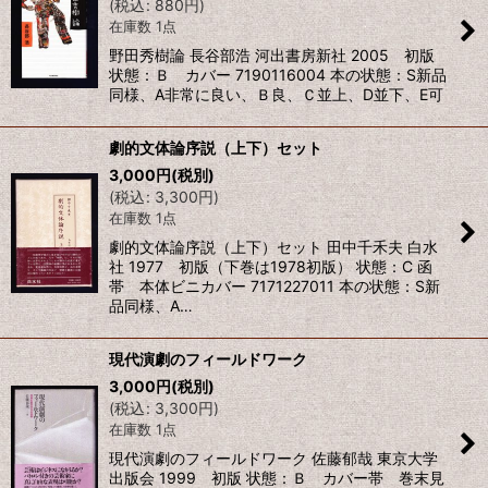
(
税込
:
880
円
)
在庫数 1点
野田秀樹論 長谷部浩 河出書房新社 2005 初版
状態：Ｂ カバー 7190116004 本の状態：S新品
同様、A非常に良い、Ｂ良、Ｃ並上、D並下、E可
劇的文体論序説（上下）セット
3,000
円
(税別)
(
税込
:
3,300
円
)
在庫数 1点
劇的文体論序説（上下）セット 田中千禾夫 白水
社 1977 初版（下巻は1978初版） 状態：C 函
帯 本体ビニカバー 7171227011 本の状態：S新
品同様、A…
現代演劇のフィールドワーク
3,000
円
(税別)
(
税込
:
3,300
円
)
在庫数 1点
現代演劇のフィールドワーク 佐藤郁哉 東京大学
出版会 1999 初版 状態：Ｂ カバー帯 巻末見