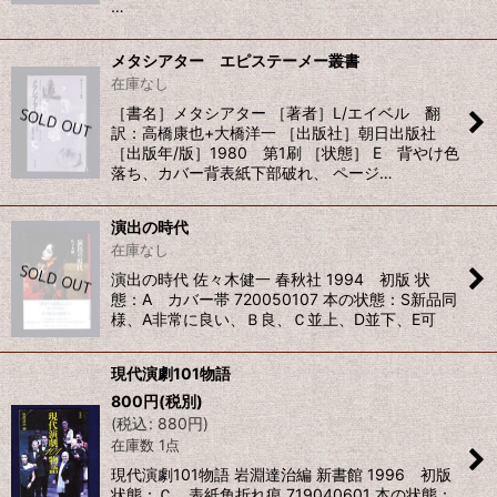
…
メタシアター エピステーメー叢書
在庫なし
［書名］メタシアター ［著者］L/エイベル 翻
訳：高橋康也+大橋洋一 ［出版社］朝日出版社
［出版年/版］1980 第1刷 ［状態］ E 背やけ色
落ち、カバー背表紙下部破れ、 ページ…
演出の時代
在庫なし
演出の時代 佐々木健一 春秋社 1994 初版 状
態：A カバー帯 720050107 本の状態：S新品同
様、A非常に良い、Ｂ良、Ｃ並上、D並下、E可
現代演劇101物語
800
円
(税別)
(
税込
:
880
円
)
在庫数 1点
現代演劇101物語 岩淵達治編 新書館 1996 初版
状態：Ｃ 表紙角折れ痕 719040601 本の状態：