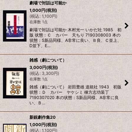
劇場で対話は可能か
1,000
円
(税別)
(
税込
:
1,100
円
)
在庫数 1点
劇場で対話は可能か 木村光一 いかだ社 1985 初
版 状態：Ｃ カバー 天ちり 7190308003 本の
状態：S新品同様、A非常に良い、Ｂ良、Ｃ並上、
D並下、E…
雑感（劇について）
3,000
円
(税別)
(
税込
:
3,300
円
)
在庫数 1点
雑感（劇について） 岩田豊雄 道統社 1943 初版
状態：Ｄ カバー ヤケシミ 棟方志功装丁
7190307020 本の状態：S新品同様、A非常に良
い、Ｂ…
新鋭劇作集20
1,000
円
(税別)
(
税込
:
1,100
円
)