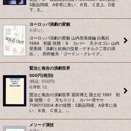
S新品同様、A非常に良い、Ｂ良、Ｃ並上、D並
下、E…
ヨーロッパ演劇の変貌
在庫なし
ヨーロッパ演劇の変貌 山内登美雄編 白鳳社
1994 初版 状態：Ｂ カバー 天小ヨゴレ 山内
登美雄「演劇と絵画の交差－ゲオルク二世の演
出」、 田村敏夫「ゴードン・クレイグ…
賢治と南吉の演劇世界
500
円
(税別)
(
税込
:
550
円
)
在庫数 1点
賢治と南吉の演劇世界 冨田博之 国土社 1991 初
版 状態：Ｃ 天ちりジミ、カバー背ヤケ
7190113004 本の状態：S新品同様、A非常に良
い、Ｂ良、Ｃ並上、…
メソード演技
在庫なし