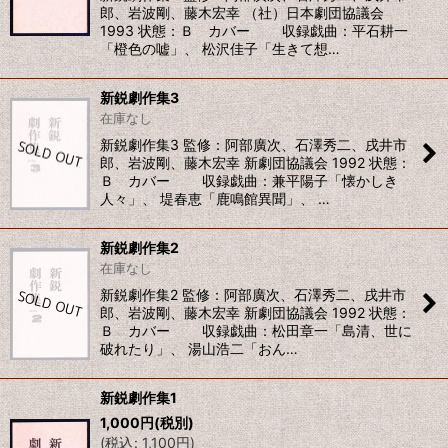
郎、岩波剛、藤木宏幸 （社）日本劇団協議会
1993 状態：Ｂ カバー 収録戯曲：平石耕一
「橙色の嘘」、 松沢佳子「生きて想…
新鋭劇作集3
在庫なし
新鋭劇作集3 監修：阿部廣次、石澤秀二、戌井市
郎、岩波剛、藤木宏幸 新劇団協議会 1992 状態：
Ｂ カバー 収録戯曲：兼平陽子「懐かしき
人々」、 堤春恵「鹿鳴館異聞」、 …
新鋭劇作集2
在庫なし
新鋭劇作集2 監修：阿部廣次、石澤秀二、戌井市
郎、岩波剛、藤木宏幸 新劇団協議会 1992 状態：
Ｂ カバー 収録戯曲：松田章一「島清、世に
破れたり」、 湯山浩二「おん…
新鋭劇作集1
1,000
円
(税別)
(
税込
:
1,100
円
)