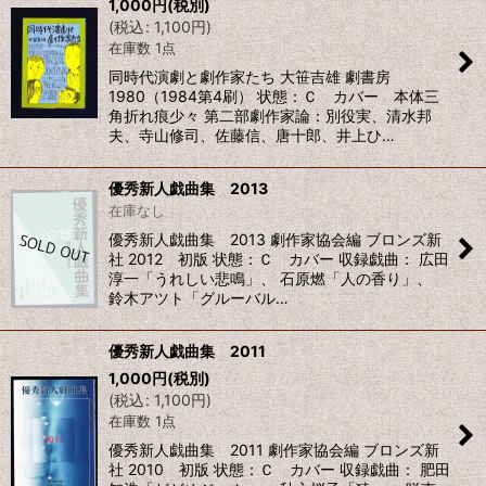
1,000
円
(税別)
(
税込
:
1,100
円
)
在庫数 1点
同時代演劇と劇作家たち 大笹吉雄 劇書房
1980（1984第4刷） 状態：Ｃ カバー 本体三
角折れ痕少々 第二部劇作家論：別役実、清水邦
夫、寺山修司、佐藤信、唐十郎、井上ひ…
優秀新人戯曲集 2013
在庫なし
優秀新人戯曲集 2013 劇作家協会編 ブロンズ新
社 2012 初版 状態：Ｃ カバー 収録戯曲： 広田
淳一「うれしい悲鳴」、 石原燃「人の香り」、
鈴木アツト「グルーバル…
優秀新人戯曲集 2011
1,000
円
(税別)
(
税込
:
1,100
円
)
在庫数 1点
優秀新人戯曲集 2011 劇作家協会編 ブロンズ新
社 2010 初版 状態：Ｃ カバー 収録戯曲： 肥田