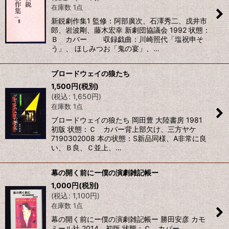
在庫数 1点
新鋭劇作集1 監修：阿部廣次、石澤秀二、戌井市
郎、岩波剛、藤木宏幸 新劇団協議会 1992 状態：
Ｂ カバー 収録戯曲：川崎照代「塩祝申そ
う」、 ほしみつお「鬼の宴」、…
ブロードウェイの狼たち
1,500
円
(税別)
(
税込
:
1,650
円
)
在庫数 1点
ブロードウェイの狼たち 岡田豊 大陸書房 1981
初版 状態：Ｃ カバー背上部欠け、三方ヤケ
7190302008 本の状態：S新品同様、A非常に良
い、Ｂ良、Ｃ並上、…
幕の開く前にー僕の演劇雑記帳ー
1,000
円
(税別)
(
税込
:
1,100
円
)
在庫数 1点
幕の開く前にー僕の演劇雑記帳ー 勝田安彦 カモ
ミール社 2014 初版 状態：Ｃ カバー