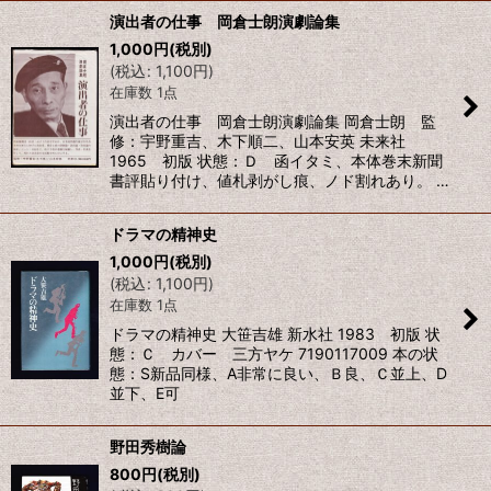
演出者の仕事 岡倉士朗演劇論集
1,000
円
(税別)
(
税込
:
1,100
円
)
在庫数 1点
演出者の仕事 岡倉士朗演劇論集 岡倉士朗 監
修：宇野重吉、木下順二、山本安英 未来社
1965 初版 状態：Ｄ 函イタミ、本体巻末新聞
書評貼り付け、値札剥がし痕、ノド割れあり。 …
ドラマの精神史
1,000
円
(税別)
(
税込
:
1,100
円
)
在庫数 1点
ドラマの精神史 大笹吉雄 新水社 1983 初版 状
態：Ｃ カバー 三方ヤケ 7190117009 本の状
態：S新品同様、A非常に良い、Ｂ良、Ｃ並上、D
並下、E可
野田秀樹論
800
円
(税別)