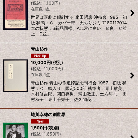
(
税込
:
1,100
円
)
在庫数 1点
世界は喜劇に傾斜する 扇田昭彦 沖積舎 1985 初
版 状態：Ｃ カバー帯 天ちりジミ 7180117014
本の状態：S新品同様、A非常に良い、Ｂ良、Ｃ並
上、D並…
青山杉作
10,000
円
(税別)
(
税込
:
11,000
円
)
在庫数 1点
青山杉作 青山杉作追悼記念刊行会 1957 初版 状
態：Ｃ 帙入り 限定500部 執筆者：青山敏美、
木村修吉郎、関口存男、帰山教正、土方与志、 田
村秋子、東山千栄子、佐久間茂…
蜷川幸雄の劇世界
1,500
円
(税別)
(
税込
:
1,650
円
)