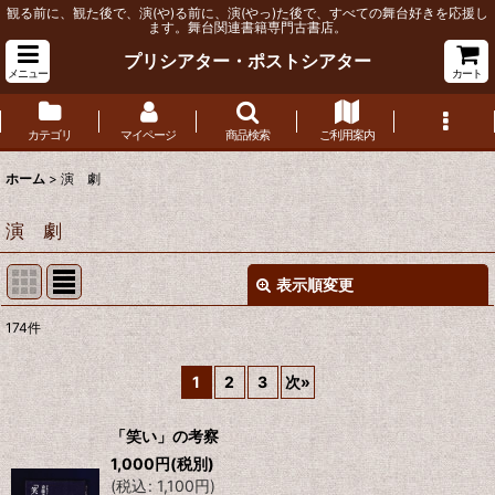
観る前に、観た後で、演(や)る前に、演(やっ)た後で、すべての舞台好きを応援し
ます。舞台関連書籍専門古書店。
プリシアター・ポストシアター
メニュー
カート
カテゴリ
マイページ
商品検索
ご利用案内
ホーム
>
演 劇
演 劇
表示順変更
閉じる
174
件
サブカテゴリ
:
1
2
3
次
»
表示数
:
「笑い」の考察
1,000
円
(税別)
並び順
:
(
税込
:
1,100
円
)