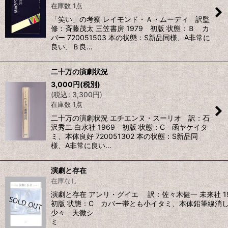
在庫数 1点
絞り込む
「笑い」の考察 レイモンド・Ａ・ムーディ 訳監
修：斉藤茂太 三笠書房 1979 初版 状態：Ｂ カ
バー 720051503 本の状態：S新品同様、A非常に
良い、Ｂ良…
二十万の演劇状況
3,000
円
(税別)
(
税込
:
3,300
円
)
在庫数 1点
二十万の演劇状況 エチエンヌ・スーリオ 訳：石
沢秀二 白水社 1969 初版 状態：C 函ヤケイタ
ミ、本体良好 720051302 本の状態：S新品同
様、A非常に良い…
演劇と存在
在庫なし
演劇と存在 アンリ・グイエ 訳：佐々木健一 未来社 1
初版 状態：C カバー帯とも小イタミ、本体鉛筆線消
少々 天微シ