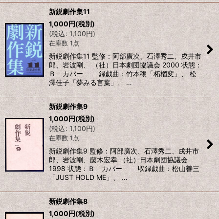
新鋭劇作集11
1,000
円
(税別)
(
税込
:
1,100
円
)
在庫数 1点
新鋭劇作集11 監修：阿部廣次、石澤秀二、戌井市
郎、岩波剛、 （社）日本劇団協議会 2000 状態：
Ｂ カバー 録戯曲：竹本穣「柘榴変」、 松
澤佳子「夢みる言葉」、 …
新鋭劇作集9
1,000
円
(税別)
(
税込
:
1,100
円
)
在庫数 1点
新鋭劇作集9 監修：阿部廣次、石澤秀二、戌井市
郎、岩波剛、藤木宏幸 （社）日本劇団協議会
1998 状態：Ｂ カバー 収録戯曲：松山善三
「JUST HOLD ME」、 …
新鋭劇作集8
1,000
円
(税別)