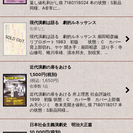
返し値札剥がし痕 7180118024 本の状態：S新品
同様、A非常に…
現代演劇は語る 劇的ルネッサンス
在庫なし
現代演劇は語る 劇的ルネッサンス 扇田昭彦編
リブロポート 1983 初版 状態：Ｃ カバー
背上部切れ、ヤケ 聞き手：扇田昭彦 語り手：寺
山修司、蜷川幸雄、清水邦夫、別役実、…
近代演劇の扉をあける
1,500
円
(税別)
(
税込
:
1,650
円
)
在庫数 1点
近代演劇の扉をあける 井上理恵 社会評論社
1999 初版 状態：Ｃ カバー帯 カバー上部傷
み天小ジミ 巻末見開き値剥し痕 7180118017 本
の状態：S新品同様…
日本社会主義演劇史 明治大正篇
10,000
円
(税別)