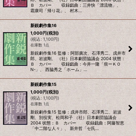
Ｂ カバー 収録戯曲：三井快「漂流物」、
霜康司「帰り花」、 村木…
新鋭劇作集16
1,000
円
(税別)
(
税込
:
1,100
円
)
在庫数 1点
新鋭劇作集16 監修：阿部廣次、石澤秀二、戌井市
郎、岩波剛、 （社）日本劇団協議会 2004 状態：
Ｂ カバー 収録戯曲：今井一隆「痕ーＫＯ
N-」、 西脇秀之「ホーム」…
新鋭劇作集15
1,000
円
(税別)
(
税込
:
1,100
円
)
在庫数 1点
新鋭劇作集15 監修：戌井市郎、石澤秀二、岩波
剛、別役実、松岡和子 （社）日本劇団協議会
2004 状態：Ｂ カバー 収録戯曲：阿藤智恵
「中二階な人々」、 新井哲「セ氏…