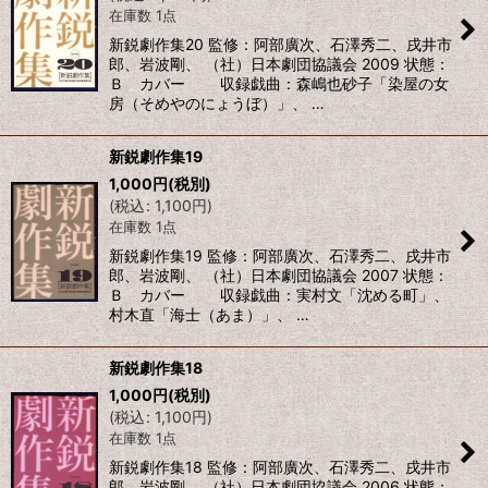
在庫数 1点
新鋭劇作集20 監修：阿部廣次、石澤秀二、戌井市
郎、岩波剛、 （社）日本劇団協議会 2009 状態：
Ｂ カバー 収録戯曲：森嶋也砂子「染屋の女
房（そめやのにょうぼ）」、 …
新鋭劇作集19
1,000
円
(税別)
(
税込
:
1,100
円
)
在庫数 1点
新鋭劇作集19 監修：阿部廣次、石澤秀二、戌井市
郎、岩波剛、 （社）日本劇団協議会 2007 状態：
Ｂ カバー 収録戯曲：実村文「沈める町」、
村木直「海士（あま）」、 …
新鋭劇作集18
1,000
円
(税別)
(
税込
:
1,100
円
)
在庫数 1点
新鋭劇作集18 監修：阿部廣次、石澤秀二、戌井市
郎、岩波剛、 （社）日本劇団協議会 2006 状態：