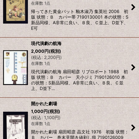
在庫数 1点
帰ってきた黄金バット 釉木淑乃 集英社 2006 初
版 状態：Ｂ カバー帯 7190130001 本の状態：S
新品同様、A非常に良い、Ｂ良、Ｃ並上、D並下、
E可
現代演劇の航海
2,000
円
(税別)
(
税込
:
2,200
円
)
在庫数 1点
現代演劇の航海 扇田昭彦 リブロポート 1988 初
版 状態：Ｂ カバー 天小ジミ 7190126010 本
の状態：S新品同様、A非常に良い、Ｂ良、Ｃ並
上、D並下…
開かれた劇場
1,000
円
(税別)
(
税込
:
1,100
円
)
在庫数 1点
開かれた劇場 扇田昭彦 晶文社 1976 初版 状態：
Ｂ カバー 巻末見開き値剥し痕 7190126009