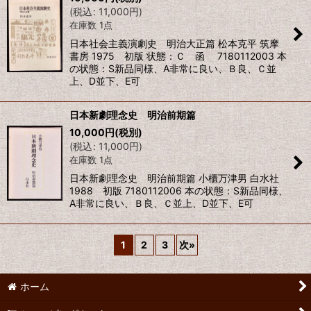
(
税込
:
11,000
円
)
在庫数 1点
日本社会主義演劇史 明治大正篇 松本克平 筑摩
書房 1975 初版 状態：Ｃ 函 7180112003 本
の状態：S新品同様、A非常に良い、Ｂ良、Ｃ並
上、D並下、E可
日本新劇理念史 明治前期篇
10,000
円
(税別)
(
税込
:
11,000
円
)
在庫数 1点
日本新劇理念史 明治前期篇 小櫃万津男 白水社
1988 初版 7180112006 本の状態：S新品同様、
A非常に良い、Ｂ良、Ｃ並上、D並下、E可
1
2
3
次
»
ホーム