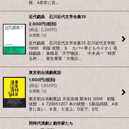
様、A非常に良…
近代戯曲 石川近代文学全集15
2,000
円
(税別)
(
税込
:
2,200
円
)
在庫数 1点
近代戯曲 石川近代文学全集15 石川近代文学館
1990 初版 状態：Ｂ カバー帯とも小イタミ 収
録戯曲： 泉鏡花「天守物語」、 中木貞一「柿実
る村」、 室生犀星「大槻伝…
東京初台演劇夜話
1,500
円
(税別)
(
税込
:
1,650
円
)
在庫数 1点
東京初台演劇夜話 大笹吉雄 新水社 2006 初版
状態：Ａ 720051207 本の状態：S新品同様、A非
常に良い、Ｂ良、Ｃ並上、D並下、E可
同時代演劇と劇作家たち