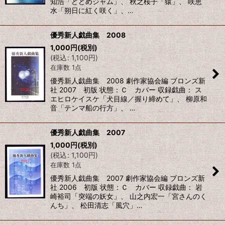
知浩「どどめジャム」、 秋之桜子「猿」、 咲恵
水「朔日に紅く咲く」、…
優秀新人戯曲集 2008
1,000
円
(税別)
(
税込
:
1,100
円
)
在庫数 1点
優秀新人戯曲集 2008 劇作家協会編 ブロンズ新
社 2007 初版 状態：Ｃ カバー 収録戯曲： ス
エヒロケイスケ「犬目線／握り締めて」、 柳原和
音「テンマ船の行方」、 …
優秀新人戯曲集 2007
1,000
円
(税別)
(
税込
:
1,100
円
)
在庫数 1点
優秀新人戯曲集 2007 劇作家協会編 ブロンズ新
社 2006 初版 状態：Ｃ カバー 収録戯曲： 岩
崎裕司「突端の妖女」、 山之内宏一「宮さんのく
んち」、 松田清志「風穴」…