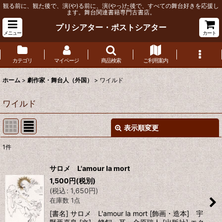
観る前に、観た後で、演(や)る前に、演(やっ)た後で、すべての舞台好きを応援し
ます。舞台関連書籍専門古書店。
プリシアター・ポストシアター
メニュー
カート
カテゴリ
マイページ
商品検索
ご利用案内
ホーム
>
劇作家・舞台人（外国）
>
ワイルド
ワイルド
表示順変更
閉じる
1
件
表示数
:
サロメ L'amour la mort
1,500
円
(税別)
並び順
:
(
税込
:
1,650
円
)
在庫数 1点
絞り込む
[書名] サロメ L'amour la mort [飾画・造本] 宇