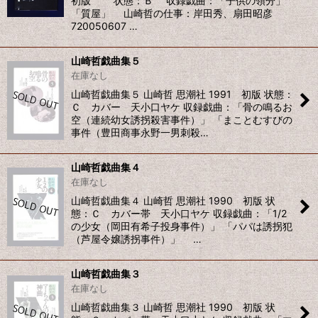
初版 状態：Ｂ 収録戯曲：「子供の領分」
「質屋」 山崎哲の仕事：岸田秀、扇田昭彦
720050607 …
山崎哲戯曲集５
在庫なし
山崎哲戯曲集５ 山崎哲 思潮社 1991 初版 状態：
Ｃ カバー 天小口ヤケ 収録戯曲：「骨の鳴るお
空（連続幼女誘拐殺害事件）」 「まことむすびの
事件（豊田商事永野一男刺殺…
山崎哲戯曲集４
在庫なし
山崎哲戯曲集４ 山崎哲 思潮社 1990 初版 状
態：Ｃ カバー帯 天小口ヤケ 収録戯曲：「1/2
の少女（岡田有希子投身事件）」 「パパは誘拐犯
（芦屋令嬢誘拐事件）」 …
山崎哲戯曲集３
在庫なし
山崎哲戯曲集３ 山崎哲 思潮社 1990 初版 状