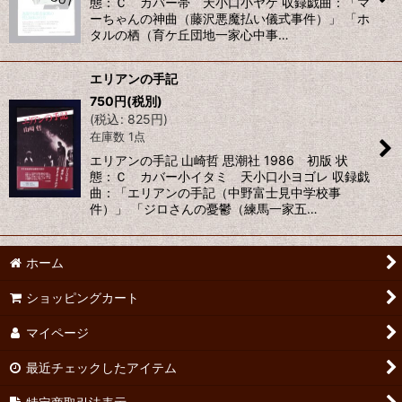
態：Ｃ カバー帯 天小口小ヤケ 収録戯曲：「マ
ーちゃんの神曲（藤沢悪魔払い儀式事件）」 「ホ
タルの栖（育ケ丘団地一家心中事…
エリアンの手記
750
円
(税別)
(
税込
:
825
円
)
在庫数 1点
エリアンの手記 山崎哲 思潮社 1986 初版 状
態：Ｃ カバー小イタミ 天小口小ヨゴレ 収録戯
曲：「エリアンの手記（中野富士見中学校事
件）」 「ジロさんの憂鬱（練馬一家五…
ホーム
ショッピングカート
マイページ
最近チェックしたアイテム