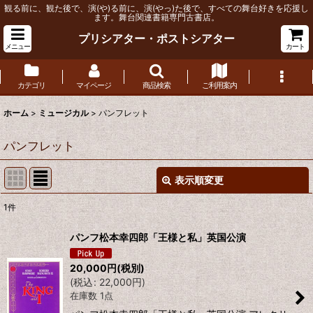
観る前に、観た後で、演(や)る前に、演(やっ)た後で、すべての舞台好きを応援し
ます。舞台関連書籍専門古書店。
プリシアター・ポストシアター
メニュー
カート
カテゴリ
マイページ
商品検索
ご利用案内
ホーム
>
ミュージカル
>
パンフレット
パンフレット
表示順変更
閉じる
1
件
表示数
:
パンフ松本幸四郎「王様と私」英国公演
並び順
:
20,000
円
(税別)
(
税込
:
22,000
円
)
在庫数 1点
絞り込む