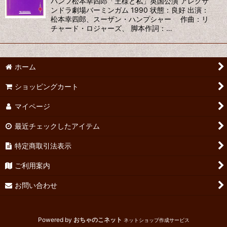
パンフ松本幸四郎「王様と私」英国公演 アレクサ
ンドラ劇場バーミンガム 1990 状態：良好 出演：
松本幸四郎、スーザン・ハンプシャー 作曲：リ
チャード・ロジャーズ、 脚本作詞：…
ホーム
ショッピングカート
マイページ
最近チェックしたアイテム
特定商取引法表示
ご利用案内
お問い合わせ
Powered by
おちゃのこネット
ネットショップ作成サービス