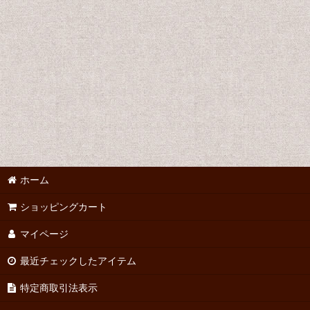
イプセン
イヨネスコ
ウィリアムズ、T
オールビー
オニール
カワード
ホーム
サイモン、ニール
ショッピングカート
シェーファー
マイページ
シェイクスピア
最近チェックしたアイテム
ショウ
特定商取引法表示
チェホフ