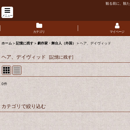
観る前に、観た
メニュー
カテゴリ
マイページ
ホーム
>
記憶に残す
>
劇作家・舞台人（外国）
>
ヘア、デイヴィッド
ヘア、デイヴィッド
[
記憶に残す
]
0
件
表示数
:
並び順
:
カテゴリで絞り込む
劇作家・舞台人（外国） (全商品)