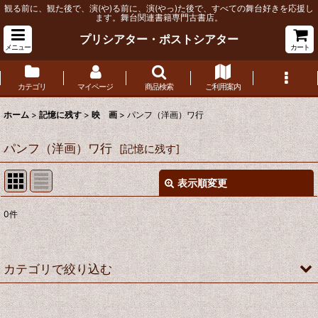
観る前に、観た後で、演(や)る前に、演(やっ)た後で、すべての舞台好きを応援し
ます。舞台関連書籍専門古書店。
プリシアター・ポストシアター
メニュー
カート
カテゴリ
マイページ
商品検索
ご利用案内
ホーム
>
記憶に残す
>
映 画
>
パンフ（洋画）ワ行
パンフ（洋画）ワ行
[
記憶に残す
]
表示順変更
閉じる
0
件
表示数
:
並び順
:
カテゴリで絞り込む
絞り込む
映 画 (全商品)