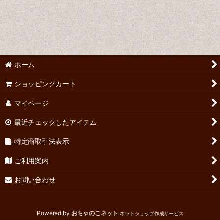
書籍
雑誌
資料
ホーム
リファレンス
ショッピングカート
CD,DVD
マイページ
パンフ（ミュージカル）ア〜タ行
最近チェックしたアイテム
パンフ（ミュージカル）ナ〜ワ行
特定商取引法表示
ご利用案内
パンフ（洋画）ア行
お問い合わせ
パンフ（洋画）カ行
パンフ（洋画）サ行
Powered by
おちゃのこネット
ネットショップ作成サービス