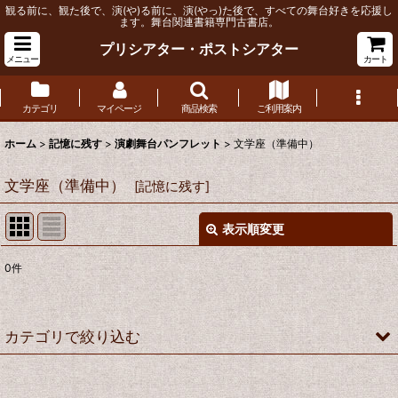
観る前に、観た後で、演(や)る前に、演(やっ)た後で、すべての舞台好きを応援し
ます。舞台関連書籍専門古書店。
プリシアター・ポストシアター
メニュー
カート
カテゴリ
マイページ
商品検索
ご利用案内
ホーム
>
記憶に残す
>
演劇舞台パンフレット
>
文学座（準備中）
文学座（準備中）
[
記憶に残す
]
表示順変更
閉じる
0
件
表示数
:
並び順
:
カテゴリで絞り込む
絞り込む
演劇舞台パンフレット (全商品)