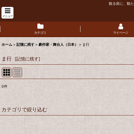
観る前に、観た
メニュー
カテゴリ
マイページ
ホーム
>
記憶に残す
>
劇作家・舞台人（日本）
>
ま行
ま行
[
記憶に残す
]
0
件
表示数
:
並び順
:
カテゴリで絞り込む
劇作家・舞台人（日本） (全商品)