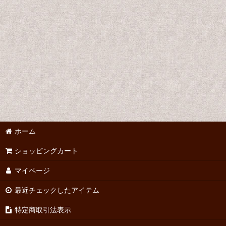
蘆原英了
井上ひさし
岩松了
唐十郎
如月小春
岸田國士
ホーム
久保田万太郎
ショッピングカート
斎藤憐
マイページ
坂手洋二
最近チェックしたアイテム
清水邦夫
特定商取引法表示
寺山修司