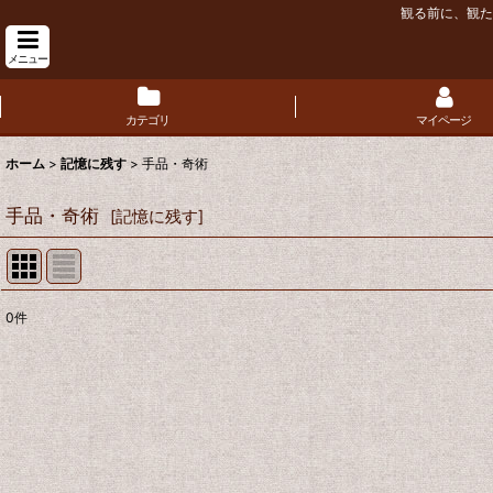
観る前に、観た
メニュー
カテゴリ
マイページ
ホーム
>
記憶に残す
>
手品・奇術
手品・奇術
[
記憶に残す
]
0
件
表示数
:
並び順
: