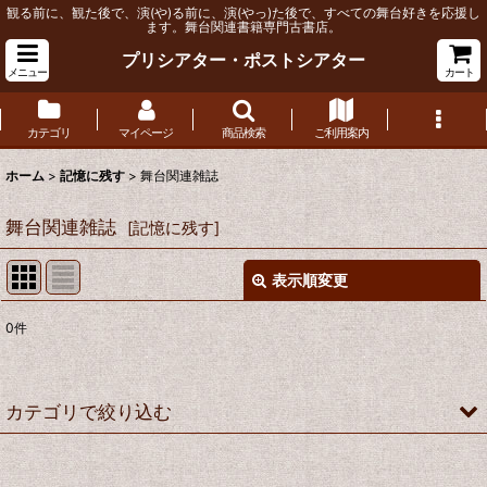
観る前に、観た後で、演(や)る前に、演(やっ)た後で、すべての舞台好きを応援し
ます。舞台関連書籍専門古書店。
プリシアター・ポストシアター
メニュー
カート
カテゴリ
マイページ
商品検索
ご利用案内
ホーム
>
記憶に残す
>
舞台関連雑誌
舞台関連雑誌
[
記憶に残す
]
表示順変更
閉じる
0
件
サブカテゴリ
:
表示数
:
カテゴリで絞り込む
並び順
:
舞台関連雑誌 (全商品)