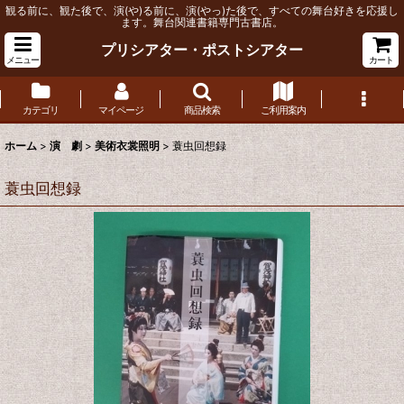
観る前に、観た後で、演(や)る前に、演(やっ)た後で、すべての舞台好きを応援し
ます。舞台関連書籍専門古書店。
プリシアター・ポストシアター
メニュー
カート
カテゴリ
マイページ
商品検索
ご利用案内
ホーム
>
演 劇
>
美術衣裳照明
>
蓑虫回想録
蓑虫回想録