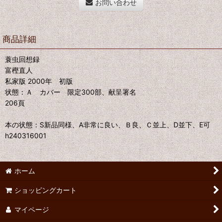
お問い合わせ
商品詳細
蓑虫回想録
富樫直人
私家版 2000年 初版
状態：Ａ カバー 限定300部、献呈署名
206頁
本の状態：S新品同様、A非常に良い、Ｂ良、Ｃ並上、D並下、E可
h240316001
ホーム
ショッピングカート
マイページ