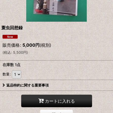
蓑虫回想録
販売価格
:
5,000
円
(税別)
(
税込
:
5,500
円
)
在庫数 1点
数量
:
返品特約に関する重要事項
カートに入れる