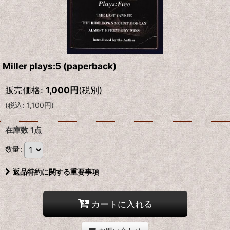
Miller plays:5 (paperback)
販売価格
:
1,000
円
(税別)
(
税込
:
1,100
円
)
在庫数 1点
数量
:
返品特約に関する重要事項
カートに入れる