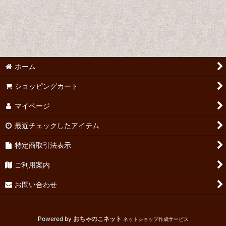
書籍
雑誌
資料
ホーム
リファレンス
ショッピングカート
CD,DVD
マイページ
パンフ（ミュージカル）ア〜タ行
最近チェックしたアイテム
パンフ（ミュージカル）ナ〜ワ行
特定商取引法表示
ご利用案内
パンフ（洋画）ア行
お問い合わせ
パンフ（洋画）カ行
パンフ（洋画）サ行
Powered by
おちゃのこネット
ネットショップ作成サービス