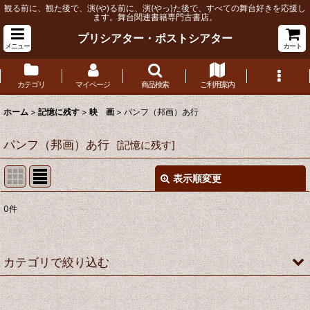
観る前に、観た後で、演(や)る前に、演(やっ)た後で、すべての舞台好きを応援し
ます。舞台関連書籍専門古書店。
プリシアター・ポストシアター
メニュー
カート
カテゴリ
マイページ
商品検索
ご利用案内
ホーム
>
記憶に残す
>
映 画
>
パンフ（邦画）あ行
パンフ（邦画）あ行
[
記憶に残す
]
表示順変更
閉じる
0
件
表示数
:
並び順
:
カテゴリで絞り込む
絞り込む
映 画 (全商品)