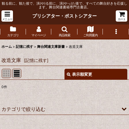
観る前に、観た後で、演(や)る前に、演(やっ)た後で、すべての舞台好きを応援し
ます。舞台関連書籍専門古書店。
プリシアター・ポストシアター
メニュー
カート
カテゴリ
マイページ
商品検索
ご利用案内
ホーム
>
記憶に残す
>
舞台関連文庫新書
>
改造文庫
改造文庫
[
記憶に残す
]
表示順変更
閉じる
0
件
表示数
:
並び順
:
カテゴリで絞り込む
絞り込む
舞台関連文庫新書 (全商品)