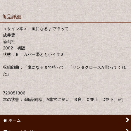
商品詳細
＜サイン本＞ 嵐になるまで待って
成井豊
論創社
2002 初版
状態：Ｂ カバー帯とも小イタミ
収録戯曲：「嵐になるまで待って」「サンタクロースが歌ってくれ
た」
720051306
本の状態：S新品同様、A非常に良い、Ｂ良、Ｃ並上、D並下、E可
ホーム