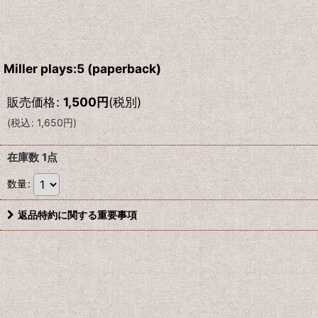
Miller plays:5 (paperback)
販売価格
:
1,500
円
(税別)
(
税込
:
1,650
円
)
在庫数 1点
数量
:
返品特約に関する重要事項