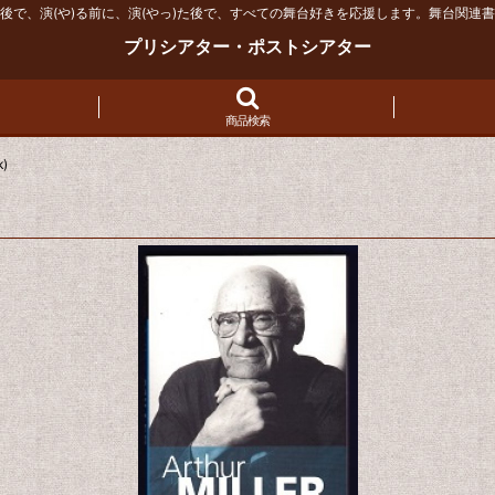
後で、演(や)る前に、演(やっ)た後で、すべての舞台好きを応援します。舞台関連
プリシアター・ポストシアター
商品検索
k)