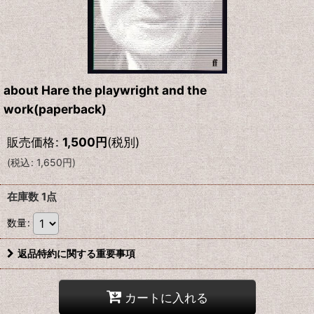
about Hare the playwright and the
work(paperback)
販売価格
:
1,500
円
(税別)
(
税込
:
1,650
円
)
在庫数 1点
数量
:
返品特約に関する重要事項
カートに入れる