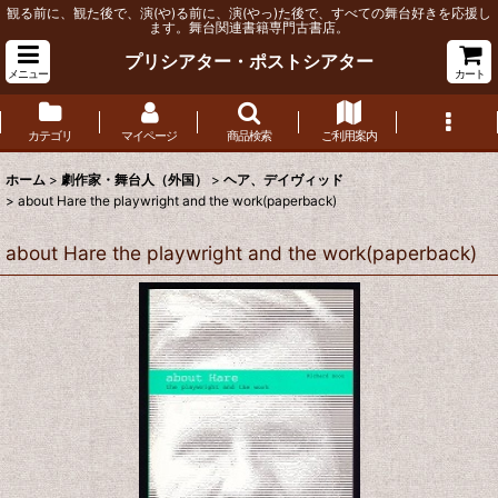
観る前に、観た後で、演(や)る前に、演(やっ)た後で、すべての舞台好きを応援し
ます。舞台関連書籍専門古書店。
プリシアター・ポストシアター
メニュー
カート
カテゴリ
マイページ
商品検索
ご利用案内
ホーム
>
劇作家・舞台人（外国）
>
ヘア、デイヴィッド
>
about Hare the playwright and the work(paperback)
about Hare the playwright and the work(paperback)