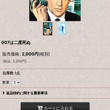
007は二度死ぬ
販売価格
:
2,000
円
(税別)
(
税込
:
2,200
円
)
在庫数 1点
数量
:
返品特約に関する重要事項
カートに入れる