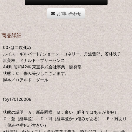
お問い合わせ
商品詳細
007は二度死ぬ
ルイス・ギルバート/ ショーン・コネリー、丹波哲郎、若林映子、
浜美枝、ドナルド・プリーゼンス
A4判 昭和42年 東宝株式会社事業 開発部
状態：Ｃ 傷み等少しございます。
脚本／ロアルド・ダール
fpy170126008
状態の説明 Ａ：新品同様 Ｂ：良い（経年ではあるが良好）
Ｃ：並（経年並） Ｄ：可（経年並かつ傷みがある） Ｅ：難あり
（傷みや劣化が大きい）
※経年は、ヤケ・スレ・角や背等の傷み、読みジワ、シミ、ホッチ