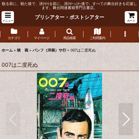
観る前に、観た後で、演(や)る前に、演(やっ)た後で、すべての舞台好きを応援し
ます。舞台関連書籍専門古書店。
プリシアター・ポストシアター
メニュー
カート
カテゴリ
マイページ
商品検索
ご利用案内
ホーム
>
映 画
>
パンフ（洋画）サ行
>
007は二度死ぬ
007は二度死ぬ