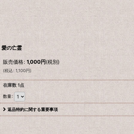
愛の亡霊
販売価格
:
1,000
円
(税別)
(
税込
:
1,100
円
)
在庫数 1点
数量
:
返品特約に関する重要事項