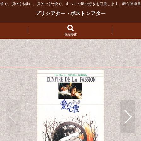
後で、演(や)る前に、演(やっ)た後で、すべての舞台好きを応援します。舞台関連
プリシアター・ポストシアター
商品検索