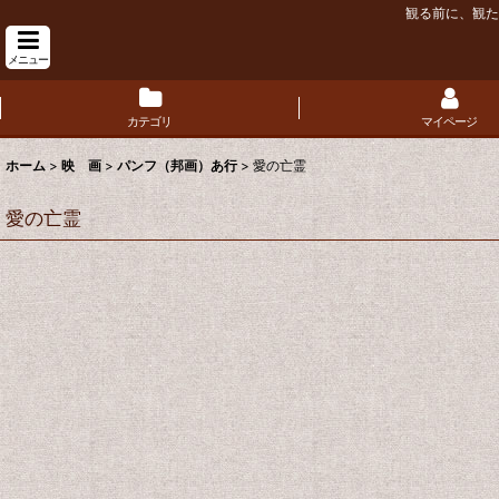
観る前に、観た
メニュー
カテゴリ
マイページ
ホーム
>
映 画
>
パンフ（邦画）あ行
>
愛の亡霊
愛の亡霊