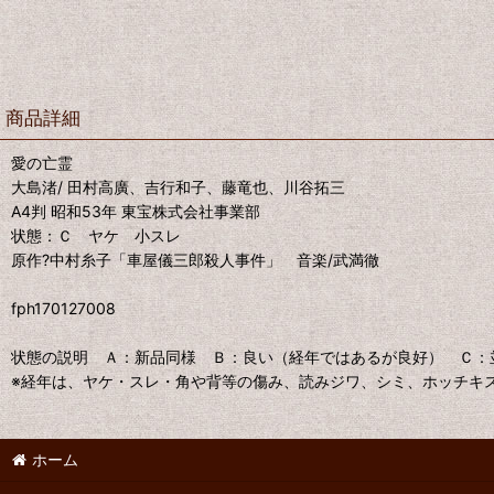
商品詳細
愛の亡霊
大島渚/ 田村高廣、吉行和子、藤竜也、川谷拓三
A4判 昭和53年 東宝株式会社事業部
状態：Ｃ ヤケ 小スレ
原作?中村糸子「車屋儀三郎殺人事件」 音楽/武満徹
fph170127008
状態の説明 Ａ：新品同様 Ｂ：良い（経年ではあるが良好） Ｃ
※経年は、ヤケ・スレ・角や背等の傷み、読みジワ、シミ、ホッチキ
ホーム