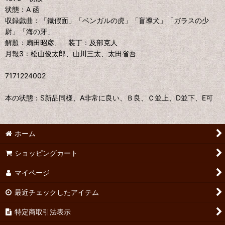
状態：A 函
収録戯曲：「鐡假面」「ベンガルの虎」「盲導犬」「ガラスの少
尉」「海の牙」
解題：扇田昭彦、 装丁：及部克人
月報3：松山俊太郎、山川三太、太田省吾
7171224002
本の状態：S新品同様、A非常に良い、Ｂ良、Ｃ並上、D並下、E可
ホーム
ショッピングカート
マイページ
最近チェックしたアイテム
特定商取引法表示