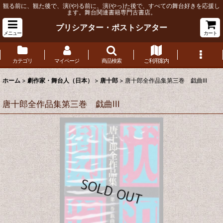
観る前に、観た後で、演(や)る前に、演(やっ)た後で、すべての舞台好きを応援し
ます。舞台関連書籍専門古書店。
プリシアター・ポストシアター
メニュー
カート
カテゴリ
マイページ
商品検索
ご利用案内
ホーム
>
劇作家・舞台人（日本）
>
唐十郎
>
唐十郎全作品集第三巻 戯曲III
唐十郎全作品集第三巻 戯曲III