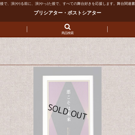
後で、演(や)る前に、演(やっ)た後で、すべての舞台好きを応援します。舞台関連
プリシアター・ポストシアター
商品検索