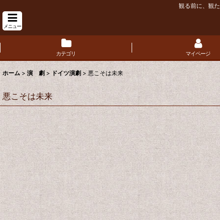
観る前に、観た
メニュー
カテゴリ
マイページ
ホーム
>
演 劇
>
ドイツ演劇
>
悪こそは未来
悪こそは未来