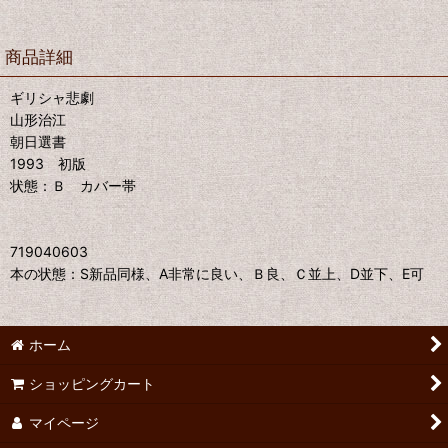
商品詳細
ギリシャ悲劇
山形治江
朝日選書
1993 初版
状態：Ｂ カバー帯
719040603
本の状態：S新品同様、A非常に良い、Ｂ良、Ｃ並上、D並下、E可
ホーム
ショッピングカート
マイページ