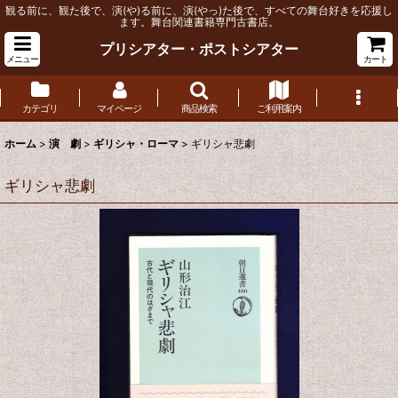
観る前に、観た後で、演(や)る前に、演(やっ)た後で、すべての舞台好きを応援し
ます。舞台関連書籍専門古書店。
プリシアター・ポストシアター
メニュー
カート
カテゴリ
マイページ
商品検索
ご利用案内
ホーム
>
演 劇
>
ギリシャ・ローマ
>
ギリシャ悲劇
ギリシャ悲劇