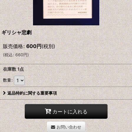
ギリシャ悲劇
販売価格
:
600
円
(税別)
(
税込
:
660
円
)
在庫数 1点
数量
:
返品特約に関する重要事項
カートに入れる
お問い合わせ